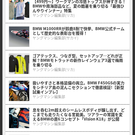
【499円〜】ワークマンの冷感トップスが神すぎる！
BMWや南海部品など、夏の酷暑を乗り切る「最強ひ
んやりインナー」特集
ヤングマシン編集部(リカ)
BMW M1000RRが鈴鹿8耐で快挙、BMW公式チーム
として歴史的な表彰台を獲得！
ヤングマシン編集部(サカイ)
ゴアテックス、つなぎ型、セットアップ…どれが正
解？BMWモトラッドの新作レインウェア3選で梅雨
を乗り切る
ヤングマシン編集部(リカ)
扱いやすさと本格装備の両立。BMW F450GSの実力
をシチリア島の泥んこセクションで徹底検証!【新型
試乗インプレ】
ヤングマシン編集部
息を呑む2m超えのシームレスボディが醸し出す、ど
こまでも走りたくなる官能美。ツアラーの常識を変
えるBMWの直6コンセプト「Vision K18」が公開
ヤングマシン編集部