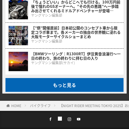
「ちょうどいい」からどこへでも行ける。100万円前
後で憧れのGSオーナーへ。“その先の悪路”へ一歩踏
み出させてくれるミドルアドベンチャーが登場
【BMW F 450 GS】
ヤングマシン編集部
【”祭”開催直前】日本初公開のコンセプト車から限
定コラボ車まで。各メーカーの独自の世界観に浸れる
大阪モーターサイクルショーまとめ
ヤングマシン編集部
【BMWツーリング：R1300RT】伊豆黄昏浪漫行〜一
日の終わり、旅の終わりに拝む日の入り
ヤングマシン編集部(サカイ)
もっと見る
HOME
バイクライフ
【NIGHT RIDER MEETING TOKYO 