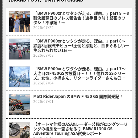
「BMW F900xrとワタシが走る、理由。」part 9 〜8
耐決勝翌日のプレス報告会！選手目の前！緊張のワ
タシ！不思議！〜
2026/07/22
「BMW F900xrとワタシが走る、理由。」part 8〜
鈴鹿8耐観戦デビュー!圧倒と感動と、目まぐるしい一
生忘れられない1日〜
2026/07/08
「BMW F900xrとワタシが走る、理由。」part 7～
大注目のF450GSお披露目～！！！憧れのGSシリー
ズ。女性、小柄さん、リターンライダーさんも〇〇
のおかげでスイスイ乗れそうだ？！～
2026/07/04
Matt RiderJapan のBMW F 450 GS 国際試乗記！
2026/07/01
【オートマ仕様のASA&レーダー装備がロングツーリ
ングの概念を一変させる!】BMW R1300 GS
Adventure Touring ASA試乗レポート