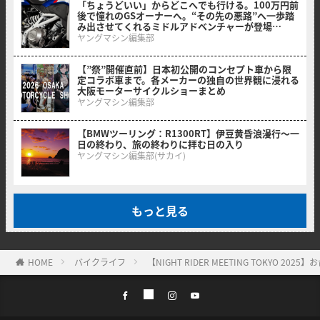
「ちょうどいい」からどこへでも行ける。100万円前
後で憧れのGSオーナーへ。“その先の悪路”へ一歩踏
み出させてくれるミドルアドベンチャーが登場
【BMW F 450 GS】
ヤングマシン編集部
【”祭”開催直前】日本初公開のコンセプト車から限
定コラボ車まで。各メーカーの独自の世界観に浸れる
大阪モーターサイクルショーまとめ
ヤングマシン編集部
【BMWツーリング：R1300RT】伊豆黄昏浪漫行〜一
日の終わり、旅の終わりに拝む日の入り
ヤングマシン編集部(サカイ)
もっと見る
HOME
バイクライフ
【NIGHT RIDER MEETING TOKYO 