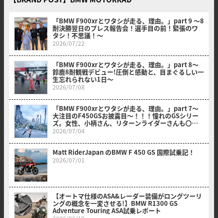
「BMW F900xrとワタシが走る、理由。」part 9 〜8
耐決勝翌日のプレス報告会！選手目の前！緊張のワ
タシ！不思議！〜
2026/07/22
「BMW F900xrとワタシが走る、理由。」part 8〜
鈴鹿8耐観戦デビュー!圧倒と感動と、目まぐるしい一
生忘れられない1日〜
2026/07/08
「BMW F900xrとワタシが走る、理由。」part 7～
大注目のF450GSお披露目～！！！憧れのGSシリー
ズ。女性、小柄さん、リターンライダーさんも〇〇
のおかげでスイスイ乗れそうだ？！～
2026/07/04
Matt RiderJapan のBMW F 450 GS 国際試乗記！
2026/07/01
【オートマ仕様のASA&レーダー装備がロングツーリ
ングの概念を一変させる!】BMW R1300 GS
Adventure Touring ASA試乗レポート