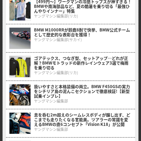
【499円〜】ワークマンの冷感トップスが神すぎる！
BMWや南海部品など、夏の酷暑を乗り切る「最強ひ
んやりインナー」特集
ヤングマシン編集部(リカ)
BMW M1000RRが鈴鹿8耐で快挙、BMW公式チーム
として歴史的な表彰台を獲得！
ヤングマシン編集部(サカイ)
ゴアテックス、つなぎ型、セットアップ…どれが正
解？BMWモトラッドの新作レインウェア3選で梅雨
を乗り切る
ヤングマシン編集部(リカ)
扱いやすさと本格装備の両立。BMW F450GSの実力
をシチリア島の泥んこセクションで徹底検証!【新型
試乗インプレ】
ヤングマシン編集部
息を呑む2m超えのシームレスボディが醸し出す、ど
こまでも走りたくなる官能美。ツアラーの常識を変
えるBMWの直6コンセプト「Vision K18」が公開
ヤングマシン編集部