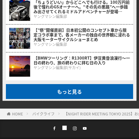
「ちょうどいい」からどこへでも行ける。100万円前
後で憧れのGSオーナーへ。“その先の悪路”へ一歩踏
み出させてくれるミドルアドベンチャーが登場
【BMW F 450 GS】
ヤングマシン編集部
【”祭”開催直前】日本初公開のコンセプト車から限
定コラボ車まで。各メーカーの独自の世界観に浸れる
大阪モーターサイクルショーまとめ
ヤングマシン編集部
【BMWツーリング：R1300RT】伊豆黄昏浪漫行〜一
日の終わり、旅の終わりに拝む日の入り
ヤングマシン編集部(サカイ)
もっと見る
HOME
バイクライフ
【NIGHT RIDER MEETING TOKYO 