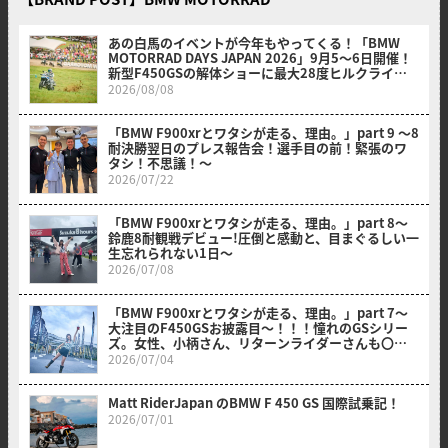
あの白馬のイベントが今年もやってくる！「BMW
MOTORRAD DAYS JAPAN 2026」9月5〜6日開催！
新型F450GSの解体ショーに最大28度ヒルクライム
も必見！
2026/08/08
「BMW F900xrとワタシが走る、理由。」part 9 〜8
耐決勝翌日のプレス報告会！選手目の前！緊張のワ
タシ！不思議！〜
2026/07/22
「BMW F900xrとワタシが走る、理由。」part 8〜
鈴鹿8耐観戦デビュー!圧倒と感動と、目まぐるしい一
生忘れられない1日〜
2026/07/08
「BMW F900xrとワタシが走る、理由。」part 7～
大注目のF450GSお披露目～！！！憧れのGSシリー
ズ。女性、小柄さん、リターンライダーさんも〇〇
のおかげでスイスイ乗れそうだ？！～
2026/07/04
Matt RiderJapan のBMW F 450 GS 国際試乗記！
2026/07/01