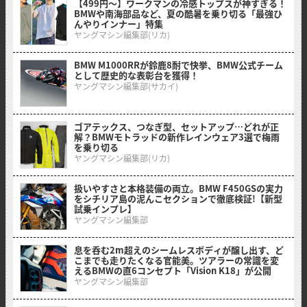
【499円〜】ワークマンの冷感トップスが神すぎる！
BMWや南海部品など、夏の酷暑を乗り切る「最強ひ
んやりインナー」特集
ヤングマシン編集部(リカ)
BMW M1000RRが鈴鹿8耐で快挙、BMW公式チーム
として歴史的な表彰台を獲得！
ヤングマシン編集部(サカイ)
ゴアテックス、つなぎ型、セットアップ…どれが正
解？BMWモトラッドの新作レインウェア3選で梅雨
を乗り切る
ヤングマシン編集部(リカ)
扱いやすさと本格装備の両立。BMW F450GSの実力
をシチリア島の泥んこセクションで徹底検証!【新型
試乗インプレ】
ヤングマシン編集部
息を呑む2m超えのシームレスボディが醸し出す、ど
こまでも走りたくなる官能美。ツアラーの常識を変
えるBMWの直6コンセプト「Vision K18」が公開
ヤングマシン編集部