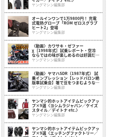
ヤングマシン編集部
オールインワンで1万9800円！ 充電
式電熱グローブ「ROM ゼロスグラブ
ヒート2」登場
ヤングマシン編集部
〈動画〉カワサキ・ゼファー
χ［1998年式］試乗レポート・空冷
ならではの味が楽しめるのは好調だか
ら！【レッドバロン絶版車試乗会】
ヤングマシン編集部
〈動画〉ヤマハSDR（1987年式） 試
乗インプレッション【レッドバロン絶
版車試乗会】箸で豆をつまむような面
白さ!? シビアだけどチョー楽しい！
ヤングマシン編集部
ヤンマシ的ホットアイテムピックアッ
プ×9選〈ヨシムラジャパン／ケイズ
スタイル／デイトナ etc.〉
ヤングマシン編集部
ヤンマシ的ホットアイテムピックアッ
プ×9選〈エッチングファクトリー／