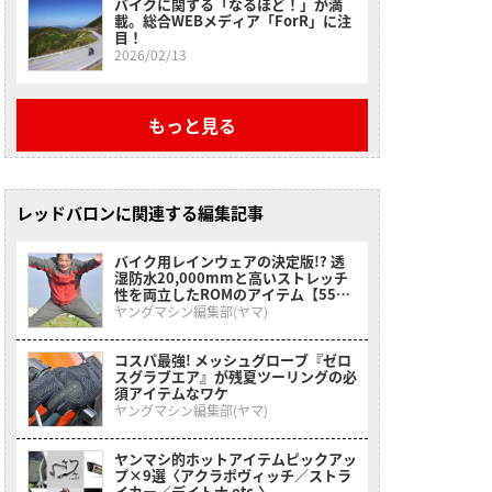
バイクに関する「なるほど！」が満
載。総合WEBメディア「ForR」に注
目！
2026/02/13
もっと見る
レッドバロンに関連する編集記事
バイク用レインウェアの決定版!? 透
湿防水20,000mmと高いストレッチ
性を両立したROMのアイテム【5500
円で良コスパ】
ヤングマシン編集部(ヤマ)
コスパ最強! メッシュグローブ『ゼロ
スグラブエア』が残夏ツーリングの必
須アイテムなワケ
ヤングマシン編集部(ヤマ)
ヤンマシ的ホットアイテムピックアッ
プ×9選〈アクラポヴィッチ／ストラ
イカー／デイトナ etc.〉