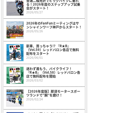
普通二輪免許でビッグバイクに乗れ
る！2026年度のステップアップ試乗
会がスタート！
2026/05/27
2026年のFanFunミーティングはサ
ンシャインワーフ神戸からスタート！
2026/05/26
新車、買っちゃう!? 『R★B』
（Vol.59）レッドバロン各店で無料
配布をスタート
2026/06/01
迷わず進もう、バイクライフ！
『R★B』（Vol.58）レッドバロン各
店で無料配布を開始
2026/03/02
【2026年度版】那須モータースポー
ツランドで“腕”を磨け！
2026/02/24