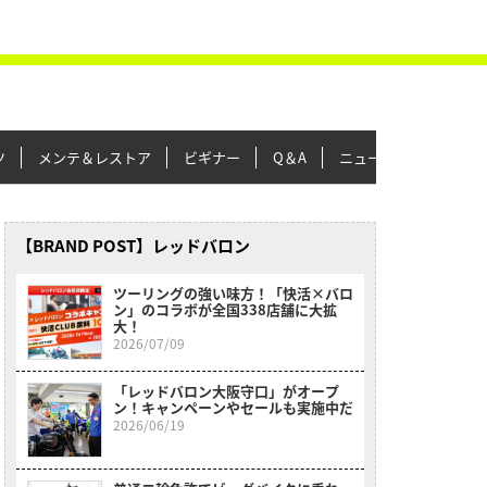
ツ
メンテ＆レストア
ビギナー
Q＆A
ニュース＆トピックス
【BRAND POST】レッドバロン
ツーリングの強い味方！「快活×バロ
ン」のコラボが全国338店舗に大拡
大！
2026/07/09
「レッドバロン大阪守口」がオープ
ン！キャンペーンやセールも実施中だ
2026/06/19