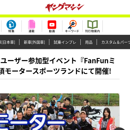
[日本車]
新車[外国車]
試乗インプレ
用品
カスタム＆パー
ンのユーザー参加型イベント『FanFunミ
に那須モータースポーツランドにて開催!