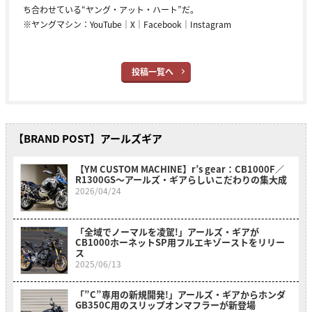
ち合わせている“ヤング・アット・ハート”だ。
※ヤングマシン：
YouTube
｜
X
｜
Facebook
｜
Instagram
投稿一覧へ
【BRAND POST】アールズギア
【YM CUSTOM MACHINE】r’s gear：CB1000F／
R1300GS〜アールズ・ギアらしいこだわりの集大成
2026/04/24
「全域でノーマルを凌駕!」アールズ・ギアが
CB1000ホーネットSP用フルエキゾーストをリリー
ス
2025/06/13
「”C”専用の新規開発!」アールズ・ギアからホンダ
GB350C用のスリップオンマフラーが新登場