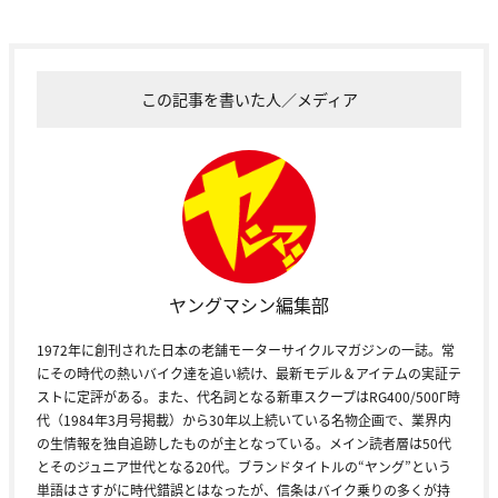
この記事を書いた人／メディア
ヤングマシン編集部
1972年に創刊された日本の老舗モーターサイクルマガジンの一誌。常
にその時代の熱いバイク達を追い続け、最新モデル＆アイテムの実証テ
ストに定評がある。また、代名詞となる新車スクープはRG400/500Γ時
代（1984年3月号掲載）から30年以上続いている名物企画で、業界内
の生情報を独自追跡したものが主となっている。メイン読者層は50代
とそのジュニア世代となる20代。ブランドタイトルの“ヤング”という
単語はさすがに時代錯誤とはなったが、信条はバイク乗りの多くが持