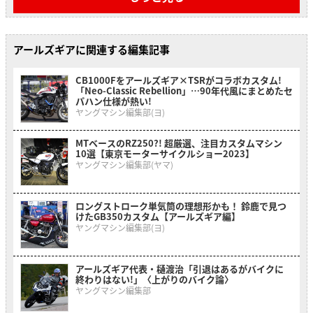
アールズギアに関連する編集記事
CB1000Fをアールズギア×TSRがコラボカスタム!
「Neo-Classic Rebellion」…90年代風にまとめたセ
パハン仕様が熱い!
ヤングマシン編集部(ヨ)
MTベースのRZ250?! 超厳選、注目カスタムマシン
10選【東京モーターサイクルショー2023】
ヤングマシン編集部(ヤマ)
ロングストローク単気筒の理想形かも！ 鈴鹿で見つ
けたGB350カスタム【アールズギア編】
ヤングマシン編集部(ヨ)
アールズギア代表・樋渡治「引退はあるがバイクに
終わりはない!」〈上がりのバイク論〉
ヤングマシン編集部