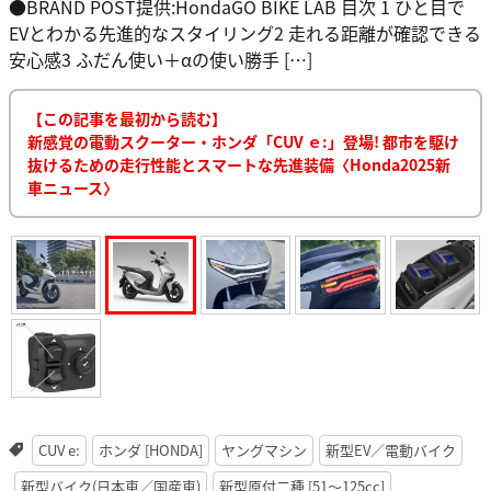
●BRAND POST提供:HondaGO BIKE LAB 目次 1 ひと目で
EVとわかる先進的なスタイリング2 走れる距離が確認できる
安心感3 ふだん使い＋αの使い勝手 […]
【この記事を最初から読む】
新感覚の電動スクーター・ホンダ「CUV ｅ:」登場! 都市を駆け
抜けるための走行性能とスマートな先進装備〈Honda2025新
車ニュース〉
CUV e:
ホンダ [HONDA]
ヤングマシン
新型EV／電動バイク
新型バイク(日本車／国産車)
新型原付二種 [51〜125cc]