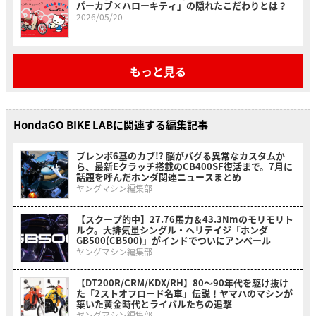
パーカブ×ハローキティ」の隠れたこだわりとは？
2026/05/20
もっと見る
HondaGO BIKE LABに関連する編集記事
ブレンボ6基のカブ!? 脳がバグる異常なカスタムか
ら、最新Eクラッチ搭載のCB400SF復活まで。7月に
話題を呼んだホンダ関連ニュースまとめ
ヤングマシン編集部
【スクープ的中】27.76馬力＆43.3Nmのモリモリト
ルク。大排気量シングル・ヘリテイジ「ホンダ
GB500(CB500)」がインドでついにアンベール
ヤングマシン編集部
【DT200R/CRM/KDX/RH】80〜90年代を駆け抜け
た「2ストオフロード名車」伝説！ヤマハのマシンが
築いた黄金時代とライバルたちの追撃
ヤングマシン編集部