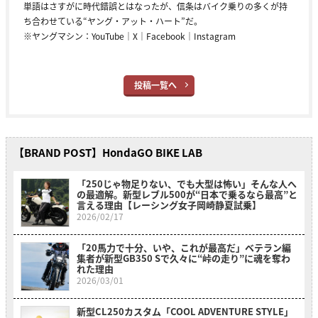
単語はさすがに時代錯誤とはなったが、信条はバイク乗りの多くが持
ち合わせている“ヤング・アット・ハート”だ。
※ヤングマシン：
YouTube
｜
X
｜
Facebook
｜
Instagram
投稿一覧へ
【BRAND POST】HondaGO BIKE LAB
「250じゃ物足りない、でも大型は怖い」そんな人へ
の最適解。新型レブル500が“日本で乗るなら最高”と
言える理由【レーシング女子岡崎静夏試乗】
2026/02/17
「20馬力で十分、いや、これが最高だ」ベテラン編
集者が新型GB350 Sで久々に“峠の走り”に魂を奪わ
れた理由
2026/03/01
新型CL250カスタム「COOL ADVENTURE STYLE」