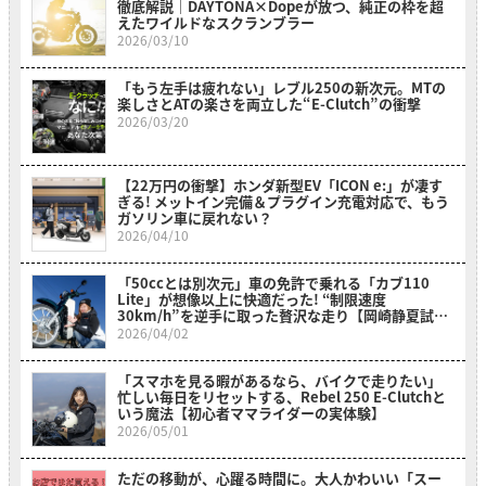
徹底解説｜DAYTONA×Dopeが放つ、純正の枠を超
えたワイルドなスクランブラー
2026/03/10
「もう左手は疲れない」レブル250の新次元。MTの
楽しさとATの楽さを両立した“E-Clutch”の衝撃
2026/03/20
【22万円の衝撃】ホンダ新型EV「ICON e:」が凄す
ぎる! メットイン完備＆プラグイン充電対応で、もう
ガソリン車に戻れない？
2026/04/10
「50ccとは別次元」車の免許で乗れる「カブ110
Lite」が想像以上に快適だった! “制限速度
30km/h”を逆手に取った贅沢な走り【岡崎静夏試乗
レビュー】
2026/04/02
「スマホを見る暇があるなら、バイクで走りたい」
忙しい毎日をリセットする、Rebel 250 E-Clutchと
いう魔法【初心者ママライダーの実体験】
2026/05/01
ただの移動が、心躍る時間に。大人かわいい「スー