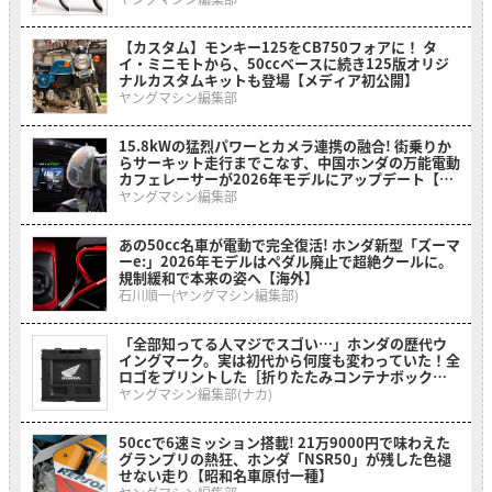
【カスタム】モンキー125をCB750フォアに！ タ
イ・ミニモトから、50ccベースに続き125版オリジ
ナルカスタムキットも登場【メディア初公開】
ヤングマシン編集部
15.8kWの猛烈パワーとカメラ連携の融合! 街乗りか
らサーキット走行までこなす、中国ホンダの万能電動
カフェレーサーが2026年モデルにアップデート【海
外】
ヤングマシン編集部
あの50cc名車が電動で完全復活! ホンダ新型「ズーマ
ーe:」2026年モデルはペダル廃止で超絶クールに。
規制緩和で本来の姿へ【海外】
石川順一(ヤングマシン編集部)
「全部知ってる人マジでスゴい…」ホンダの歴代ウ
イングマーク。実は初代から何度も変わっていた！全
ロゴをプリントした［折りたたみコンテナボックス
ホンダウィングヒストリー］
ヤングマシン編集部(ナカ)
50ccで6速ミッション搭載! 21万9000円で味わえた
グランプリの熱狂、ホンダ「NSR50」が残した色褪
せない走り【昭和名車原付一種】