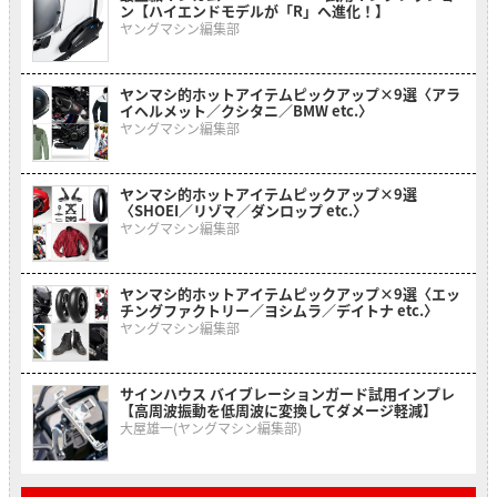
ン【ハイエンドモデルが「R」へ進化！】
ヤングマシン編集部
ヤンマシ的ホットアイテムピックアップ×9選〈アラ
イヘルメット／クシタニ／BMW etc.〉
ヤングマシン編集部
ヤンマシ的ホットアイテムピックアップ×9選
〈SHOEI／リゾマ／ダンロップ etc.〉
ヤングマシン編集部
ヤンマシ的ホットアイテムピックアップ×9選〈エッ
チングファクトリー／ヨシムラ／デイトナ etc.〉
ヤングマシン編集部
サインハウス バイブレーションガード試用インプレ
【高周波振動を低周波に変換してダメージ軽減】
大屋雄一(ヤングマシン編集部)