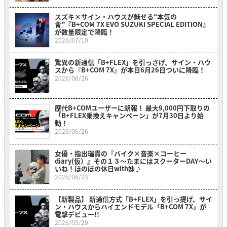
スズキ×サイン・ハウスが魅せる“本気の
青”『B+COM 7X EVO SUZUKI SPECIAL EDITION』
が数量限定で降臨！
2026/07/10
驚異の新通信「B+FLEX」を引っさげ、サイン・ハウ
スから『B+COM 7X』が本日6月26日ついに降臨！
2026/06/26
歴代B+COMユーザーに朗報！ 最大9,000円下取りの
「B+FLEX乗換えキャンペーン」が7月30日より始
動！
2026/06/26
女優・指出瑞貴の『バイク×音楽×コーヒー
diary(仮）』その１３〜たまにはスクーターDAY～い
いね！ほのぼの休日with妹♪
2026/06/23
【新製品】 新通信方式「B+FLEX」を引っ提げ、サイ
ン・ハウスからハイエンドモデル「B+COM 7X」が
電撃デビュー!!
2026/05/29