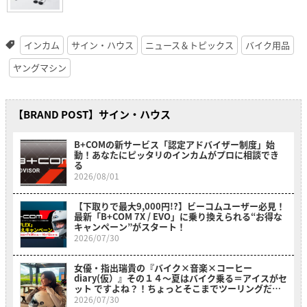
インカム
サイン・ハウス
ニュース＆トピックス
バイク用品
ヤングマシン
【BRAND POST】サイン・ハウス
B+COMの新サービス「認定アドバイザー制度」始
動！あなたにピッタリのインカムがプロに相談でき
る
2026/08/01
【下取りで最大9,000円!?】ビーコムユーザー必見！
最新「B+COM 7X / EVO」に乗り換えられる“お得な
キャンペーン”がスタート！
2026/07/30
女優・指出瑞貴の『バイク×音楽×コーヒー
diary(仮）』その１４〜夏はバイク乗る＝アイスがセ
ット ですよね？！ちょっとそこまでツーリングだ
よ！～
2026/07/30