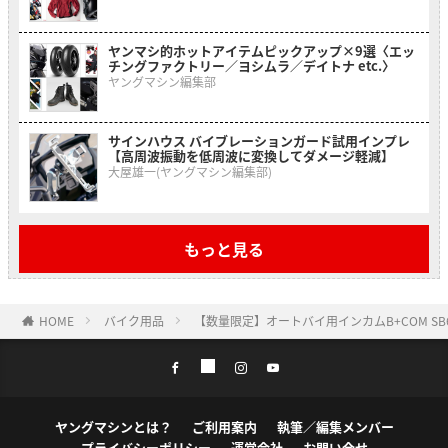
ヤンマシ的ホットアイテムピックアップ×9選〈エッ
チングファクトリー／ヨシムラ／デイトナ etc.〉
ヤングマシン編集部
サインハウス バイブレーションガード試用インプレ
【高周波振動を低周波に変換してダメージ軽減】
大屋雄一(ヤングマシン編集部)
もっと見る
HOME
バイク用品
【数量限定】オートバイ用インカムB+COM SB
ヤングマシンとは？
ご利用案内
執筆／編集メンバー
プライバシーポリシー
運営会社
お問い合せ