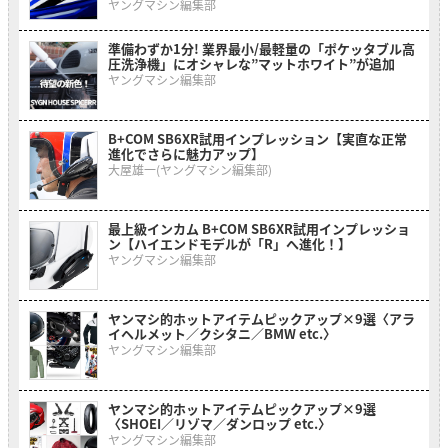
ヤングマシン編集部
準備わずか1分! 業界最小/最軽量の「ポケッタブル高
圧洗浄機」にオシャレな”マットホワイト”が追加
ヤングマシン編集部
B+COM SB6XR試用インプレッション【実直な正常
進化でさらに魅力アップ】
大屋雄一(ヤングマシン編集部)
最上級インカム B+COM SB6XR試用インプレッショ
ン【ハイエンドモデルが「R」へ進化！】
ヤングマシン編集部
ヤンマシ的ホットアイテムピックアップ×9選〈アラ
イヘルメット／クシタニ／BMW etc.〉
ヤングマシン編集部
ヤンマシ的ホットアイテムピックアップ×9選
〈SHOEI／リゾマ／ダンロップ etc.〉
ヤングマシン編集部