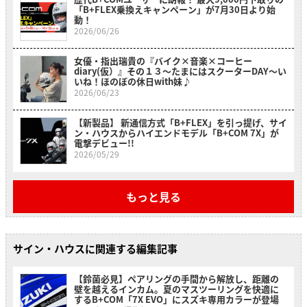
「B+FLEX乗換えキャンペーン」が7月30日より始
動！
2026/06/26
女優・指出瑞貴の『バイク×音楽×コーヒー
diary(仮）』その１３〜たまにはスクーターDAY～い
いね！ほのぼの休日with妹♪
2026/06/23
【新製品】 新通信方式「B+FLEX」を引っ提げ、サイ
ン・ハウスからハイエンドモデル「B+COM 7X」が
電撃デビュー!!
2026/05/29
もっと見る
サイン・ハウスに関連する編集記事
【鈴菌必見】ペアリングの手間から解放し、距離の
壁を越えるインカム。夏のマスツーリングを快適に
するB+COM「7X EVO」にスズキ専用カラーが登場