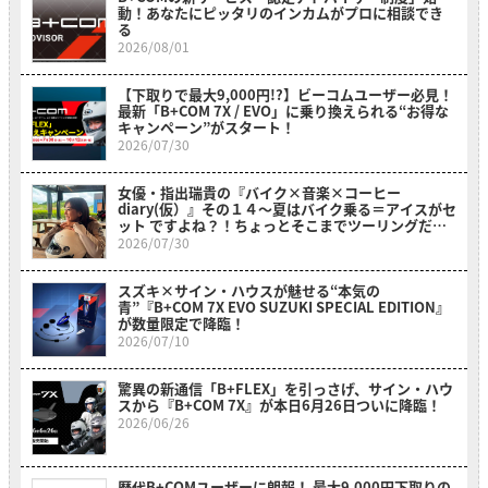
動！あなたにピッタリのインカムがプロに相談でき
る
2026/08/01
【下取りで最大9,000円!?】ビーコムユーザー必見！
最新「B+COM 7X / EVO」に乗り換えられる“お得な
キャンペーン”がスタート！
2026/07/30
女優・指出瑞貴の『バイク×音楽×コーヒー
diary(仮）』その１４〜夏はバイク乗る＝アイスがセ
ット ですよね？！ちょっとそこまでツーリングだ
よ！～
2026/07/30
スズキ×サイン・ハウスが魅せる“本気の
青”『B+COM 7X EVO SUZUKI SPECIAL EDITION』
が数量限定で降臨！
2026/07/10
驚異の新通信「B+FLEX」を引っさげ、サイン・ハウ
スから『B+COM 7X』が本日6月26日ついに降臨！
2026/06/26
歴代B+COMユーザーに朗報！ 最大9,000円下取りの