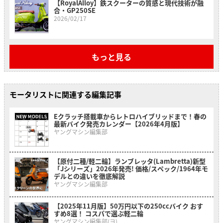
【RoyalAlloy】鉄スクーターの質感と現代技術が融
合・GP250SE
2026/02/17
もっと見る
モータリストに関連する編集記事
Eクラッチ搭載車からレトロハイブリッドまで！春の
最新バイク発売カレンダー【2026年4月版】
ヤングマシン編集部
【原付二種/軽二輪】ランブレッタ(Lambretta)新型
「Jシリーズ」2026年発売! 価格/スペック/1964年モ
デルとの違いを徹底解説
ヤングマシン編集部
【2025年11月版】50万円以下の250ccバイク おす
すめ8選！ コスパで選ぶ軽二輪
ヤングマシン編集部(ヨ)