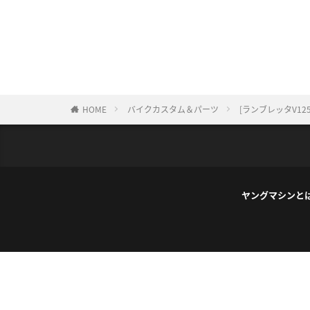
HOME
バイクカスタム＆パーツ
[ランブレッタV1
ヤングマシンと