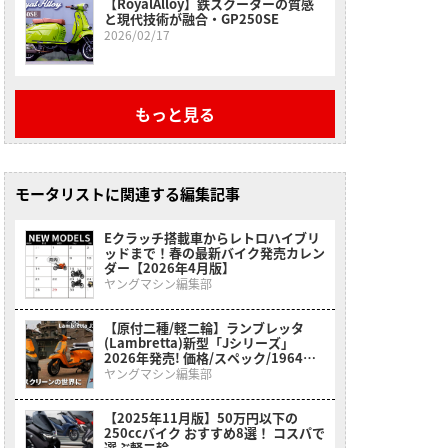
【RoyalAlloy】鉄スクーターの質感
と現代技術が融合・GP250SE
2026/02/17
もっと見る
モータリストに関連する編集記事
Eクラッチ搭載車からレトロハイブリ
ッドまで！春の最新バイク発売カレン
ダー【2026年4月版】
ヤングマシン編集部
【原付二種/軽二輪】ランブレッタ
(Lambretta)新型「Jシリーズ」
2026年発売! 価格/スペック/1964年
モデルとの違いを徹底解説
ヤングマシン編集部
【2025年11月版】50万円以下の
250ccバイク おすすめ8選！ コスパで
選ぶ軽二輪