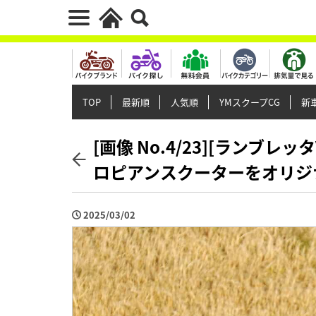
TOP
最新順
人気順
YMスクープCG
新車
[画像 No.4/23][ランブレ
ロピアンスクーターをオリジ
2025/03/02