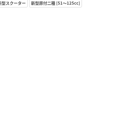
新型スクーター
新型原付二種 [51〜125cc]