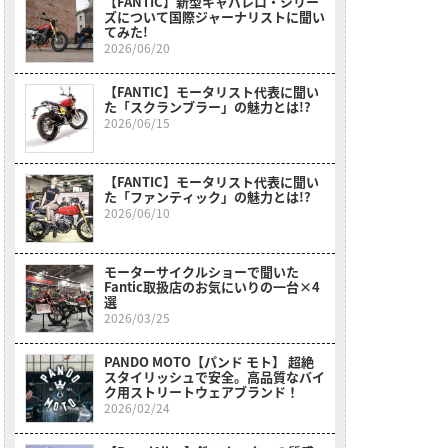
【FANTIC】新型キャバレロ・シリー
ズについて国際ジャーナリストに聞い
てみた!
2026/06/20
【FANTIC】モータリスト代表に聞い
た「スクランブラー」の魅力とは!?
2026/06/15
【FANTIC】モータリスト代表に聞い
た「ファンティック」の魅力とは!?
2026/06/10
モーターサイクルショーで聞いた
Fantic取扱店のお気にいりの一台×4
選
2026/03/25
PANDO MOTO【パンド モト】 超絶
スタイリッシュで安全。高品質なバイ
ク用ストリートウェアブランド！
2026/02/24