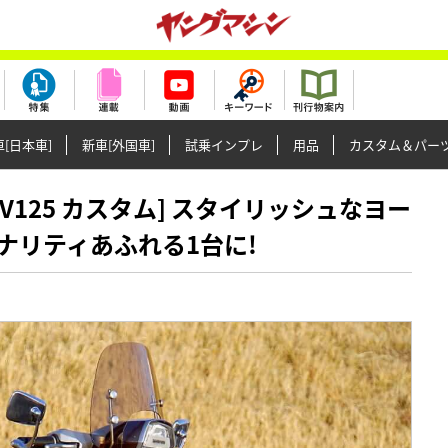
[日本車]
新車[外国車]
試乗インプレ
用品
カスタム＆パー
ッタV125 カスタム] スタイリッシュなヨー
ナリティあふれる1台に!