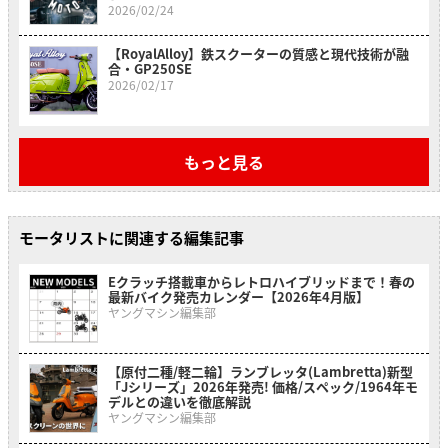
2026/02/24
【RoyalAlloy】鉄スクーターの質感と現代技術が融
合・GP250SE
2026/02/17
もっと見る
モータリストに関連する編集記事
Eクラッチ搭載車からレトロハイブリッドまで！春の
最新バイク発売カレンダー【2026年4月版】
ヤングマシン編集部
【原付二種/軽二輪】ランブレッタ(Lambretta)新型
「Jシリーズ」2026年発売! 価格/スペック/1964年モ
デルとの違いを徹底解説
ヤングマシン編集部