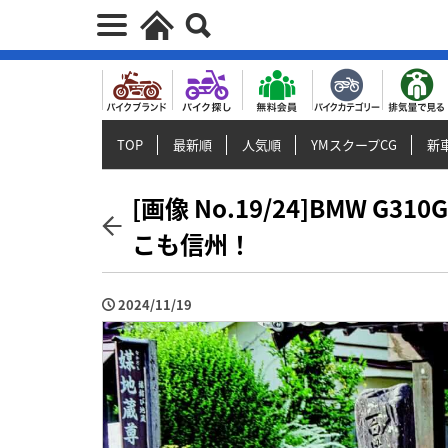
TOP
最新順
人気順
YMスクープCG
新車
[画像 No.19/24]BMW 
こも信州！
2024/11/19