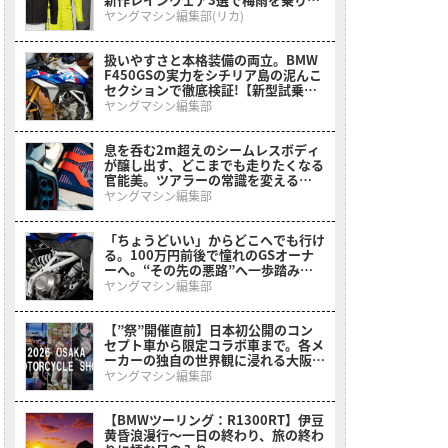
る
ヤングマシン編集部(リカ)
扱いやすさと本格装備の両立。BMW
F450GSの実力をシチリア島の泥んこ
セクションで徹底検証!【新型試乗イ
ンプレ】
ヤングマシン編集部
息を呑む2m超えのシームレスボディ
が醸し出す、どこまでも走りたくなる
官能美。ツアラーの常識を変える
BMWの直6コンセプト「Vision
ヤングマシン編集部
K18」が公開
「ちょうどいい」からどこへでも行け
る。100万円前後で憧れのGSオーナ
ーへ。“その先の悪路”へ一歩踏み出
させてくれるミドルアドベンチャーが
ヤングマシン編集部
登場【BMW F 450 GS】
【”祭”開催直前】日本初公開のコン
セプト車から限定コラボ車まで。各メ
ーカーの独自の世界観に浸れる大阪モ
ーターサイクルショーまとめ
ヤングマシン編集部
【BMWツーリング：R1300RT】伊豆
黄昏浪漫行〜一日の終わり、旅の終わ