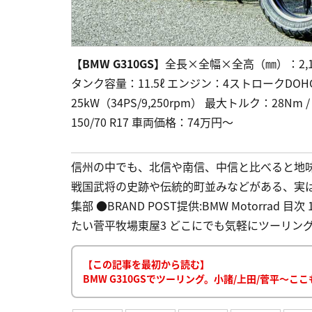
【BMW G310GS】
全長×全幅×全高（㎜）：2,19
タンク容量：11.5ℓ エンジン：4ストロークDO
25kW（34PS/9,250rpm） 最大トルク：28Nm 
150/70 R17 車両価格：74万円～
信州の中でも、北信や南信、中信と比べると地
戦国武将の史跡や伝統的町並みなどがある、実
集部 ●BRAND POST提供:BMW Motorra
たい菅平牧場東屋3 どこにでも気軽にツーリングに行
【この記事を最初から読む】
BMW G310GSでツーリング。小諸/上田/菅平〜こ