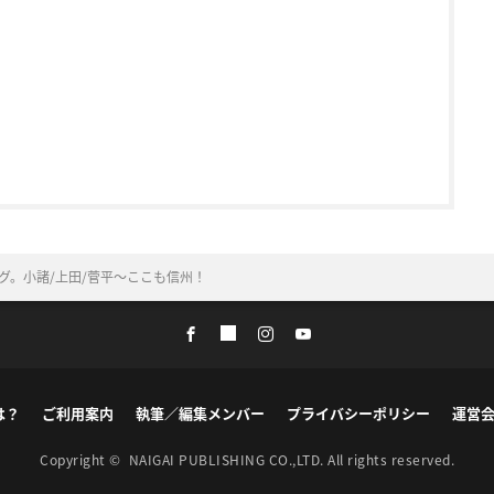
リング。小諸/上田/菅平〜ここも信州！
は？
ご利用案内
執筆／編集メンバー
プライバシーポリシー
運営
Copyright ©
NAIGAI PUBLISHING CO.,LTD.
All rights reserved.