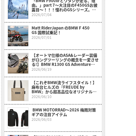
「BMW F900xrとワタシが走る、理
由。」part 7～大注目のF450GSお披
露目～！！！憧れのGSシリーズ。女
性、小柄さん、リターンライダーさん
2026/07/04
も〇〇のおかげでスイスイ乗れそう
だ？！～
Matt RiderJapan のBMW F 450
GS 国際試乗記！
2026/07/01
【オートマ仕様のASA&レーダー装備
がロングツーリングの概念を一変させ
る!】BMW R1300 GS Adventure
Touring ASA試乗レポート
2026/06/19
【これぞBMW流ライフスタイル！】
麻布台ヒルズの『FREUDE by
BMW』から超高品位なオリジナルア
イテムが新登場！
2026/06/10
BMW MOTORRAD〜2026 梅雨対策
ギアの注目アイテム
2026/06/03