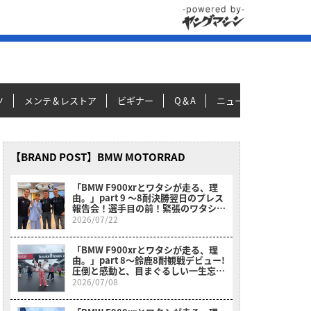
ツ
メンテ＆レストア
ビギナー
Q＆A
ニュース＆トピックス
【BRAND POST】BMW MOTORRAD
「BMW F900xrとワタシが走る、理
由。」part 9 〜8耐決勝翌日のプレス
報告会！選手目の前！緊張のワタシ！
不思議！〜
2026/07/22
「BMW F900xrとワタシが走る、理
由。」part 8〜鈴鹿8耐観戦デビュー!
圧倒と感動と、目まぐるしい一生忘れ
られない1日〜
2026/07/08