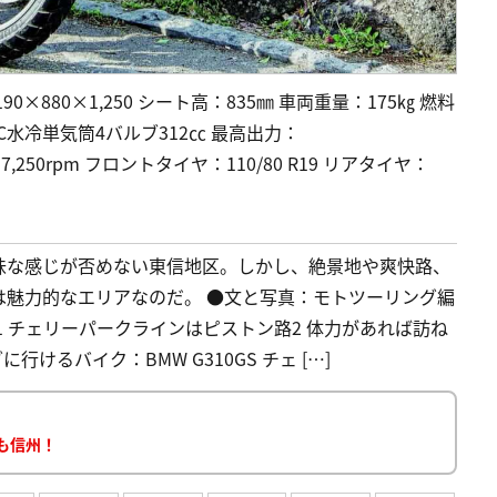
0×880×1,250 シート高：835㎜ 車両重量：175㎏ 燃料
HC水冷単気筒4バルブ312㏄ 最高出力：
/ 7,250rpm フロントタイヤ：110/80 R19 リアタイヤ：
味な感じが否めない東信地区。しかし、絶景地や爽快路、
は魅力的なエリアなのだ。 ●文と写真：モトツーリング編
d 目次 1 チェリーパークラインはピストン路2 体力があれば訪ね
けるバイク：BMW G310GS チェ […]
こも信州！