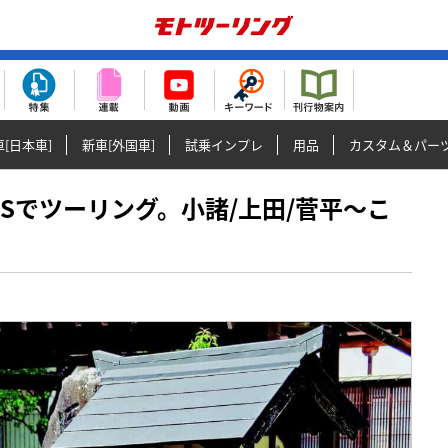
[日本車]
新車[外国車]
試乗インプレ
用品
カスタム＆パー
G310GSでツーリング。小諸/上田/菅平〜こ