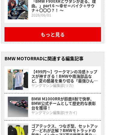
「BMW F900XRとワタシが走る、理
由。」part 6 〜幸せ＝バイク＋サウ
ナ＋〇〇〇？！ 〜
2026/06/01
もっと見る
BMW MOTORRADに関連する編集記事
【499円〜】ワークマンの冷感トップ
スが神すぎる！BMWや南海部品な
ど、夏の酷暑を乗り切る「最強ひんや
りインナー」特集
ヤングマシン編集部(リカ)
BMW M1000RRが鈴鹿8耐で快挙、
BMW公式チームとして歴史的な表彰
台を獲得！
ヤングマシン編集部(サカイ)
ゴアテックス、つなぎ型、セットアッ
プ…どれが正解？BMWモトラッドの
新作レインウェア3選で梅雨を乗り切