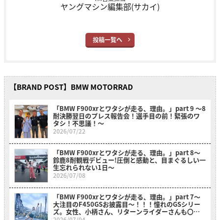
ヤングマシン編集部(サカイ)
投稿一覧へ
【BRAND POST】BMW MOTORRAD
「BMW F900xrとワタシが走る、理由。」part 9 〜8
耐決勝翌日のプレス報告会！選手目の前！緊張のワ
タシ！不思議！〜
2026/07/22
「BMW F900xrとワタシが走る、理由。」part 8〜
鈴鹿8耐観戦デビュー!圧倒と感動と、目まぐるしい一
生忘れられない1日〜
2026/07/08
「BMW F900xrとワタシが走る、理由。」part 7～
大注目のF450GSお披露目～！！！憧れのGSシリー
ズ。女性、小柄さん、リターンライダーさんも〇〇
のおかげでスイスイ乗れそうだ？！～
2026/07/04