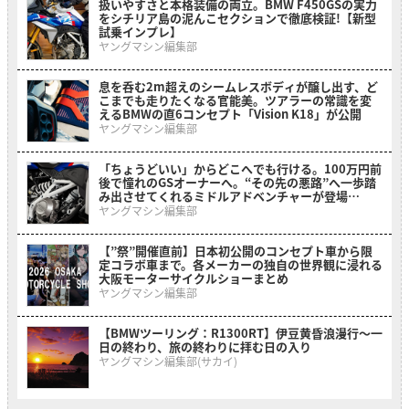
扱いやすさと本格装備の両立。BMW F450GSの実力
をシチリア島の泥んこセクションで徹底検証!【新型
試乗インプレ】
ヤングマシン編集部
息を呑む2m超えのシームレスボディが醸し出す、ど
こまでも走りたくなる官能美。ツアラーの常識を変
えるBMWの直6コンセプト「Vision K18」が公開
ヤングマシン編集部
「ちょうどいい」からどこへでも行ける。100万円前
後で憧れのGSオーナーへ。“その先の悪路”へ一歩踏
み出させてくれるミドルアドベンチャーが登場
【BMW F 450 GS】
ヤングマシン編集部
【”祭”開催直前】日本初公開のコンセプト車から限
定コラボ車まで。各メーカーの独自の世界観に浸れる
大阪モーターサイクルショーまとめ
ヤングマシン編集部
【BMWツーリング：R1300RT】伊豆黄昏浪漫行〜一
日の終わり、旅の終わりに拝む日の入り
ヤングマシン編集部(サカイ)