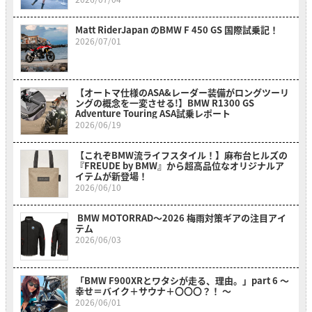
Matt RiderJapan のBMW F 450 GS 国際試乗記！
2026/07/01
【オートマ仕様のASA&レーダー装備がロングツーリ
ングの概念を一変させる!】BMW R1300 GS
Adventure Touring ASA試乗レポート
2026/06/19
【これぞBMW流ライフスタイル！】麻布台ヒルズの
『FREUDE by BMW』から超高品位なオリジナルア
イテムが新登場！
2026/06/10
BMW MOTORRAD〜2026 梅雨対策ギアの注目アイ
テム
2026/06/03
「BMW F900XRとワタシが走る、理由。」part 6 〜
幸せ＝バイク＋サウナ＋〇〇〇？！ 〜
2026/06/01