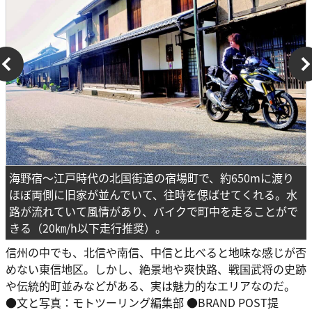
海野宿〜江戸時代の北国街道の宿場町で、約650mに渡り
ほぼ両側に旧家が並んでいて、往時を偲ばせてくれる。水
路が流れていて風情があり、バイクで町中を走ることがで
きる（20㎞/h以下走行推奨）。
信州の中でも、北信や南信、中信と比べると地味な感じが否
めない東信地区。しかし、絶景地や爽快路、戦国武将の史跡
や伝統的町並みなどがある、実は魅力的なエリアなのだ。
●文と写真：モトツーリング編集部 ●BRAND POST提