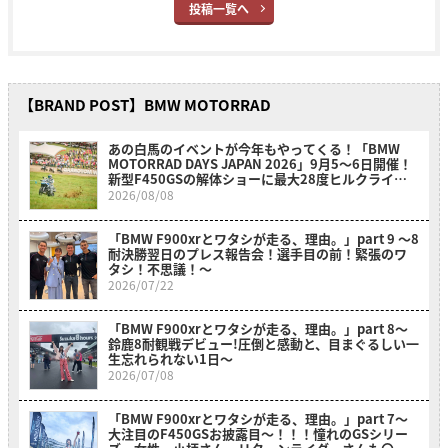
投稿一覧へ
【BRAND POST】BMW MOTORRAD
あの白馬のイベントが今年もやってくる！「BMW
MOTORRAD DAYS JAPAN 2026」9月5〜6日開催！
新型F450GSの解体ショーに最大28度ヒルクライム
も必見！
2026/08/08
「BMW F900xrとワタシが走る、理由。」part 9 〜8
耐決勝翌日のプレス報告会！選手目の前！緊張のワ
タシ！不思議！〜
2026/07/22
「BMW F900xrとワタシが走る、理由。」part 8〜
鈴鹿8耐観戦デビュー!圧倒と感動と、目まぐるしい一
生忘れられない1日〜
2026/07/08
「BMW F900xrとワタシが走る、理由。」part 7～
大注目のF450GSお披露目～！！！憧れのGSシリー