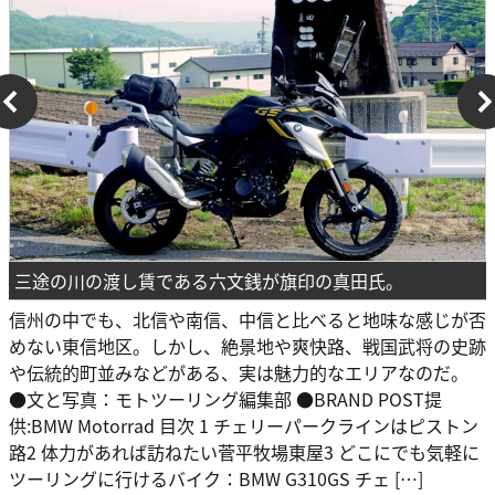
三途の川の渡し賃である六文銭が旗印の真田氏。
信州の中でも、北信や南信、中信と比べると地味な感じが否
めない東信地区。しかし、絶景地や爽快路、戦国武将の史跡
や伝統的町並みなどがある、実は魅力的なエリアなのだ。
●文と写真：モトツーリング編集部 ●BRAND POST提
供:BMW Motorrad 目次 1 チェリーパークラインはピストン
路2 体力があれば訪ねたい菅平牧場東屋3 どこにでも気軽に
ツーリングに行けるバイク：BMW G310GS チェ […]