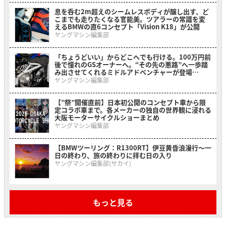
息を呑む2m超えのシームレスボディが醸し出す、ど
こまでも走りたくなる官能美。ツアラーの常識を変
えるBMWの直6コンセプト「Vision K18」が公開
ヤングマシン編集部
「ちょうどいい」からどこへでも行ける。100万円前
後で憧れのGSオーナーへ。“その先の悪路”へ一歩踏
み出させてくれるミドルアドベンチャーが登場
【BMW F 450 GS】
ヤングマシン編集部
【”祭”開催直前】日本初公開のコンセプト車から限
定コラボ車まで。各メーカーの独自の世界観に浸れる
大阪モーターサイクルショーまとめ
ヤングマシン編集部
【BMWツーリング：R1300RT】伊豆黄昏浪漫行〜一
日の終わり、旅の終わりに拝む日の入り
ヤングマシン編集部(サカイ)
もっと見る