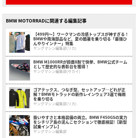
BMW MOTORRADに関連する編集記事
【499円〜】ワークマンの冷感トップスが神すぎる！
BMWや南海部品など、夏の酷暑を乗り切る「最強ひ
んやりインナー」特集
ヤングマシン編集部(リカ)
BMW M1000RRが鈴鹿8耐で快挙、BMW公式チーム
として歴史的な表彰台を獲得！
ヤングマシン編集部(サカイ)
ゴアテックス、つなぎ型、セットアップ…どれが正
解？BMWモトラッドの新作レインウェア3選で梅雨
を乗り切る
ヤングマシン編集部(リカ)
扱いやすさと本格装備の両立。BMW F450GSの実力
をシチリア島の泥んこセクションで徹底検証!【新型
試乗インプレ】
ヤングマシン編集部