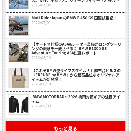
ズ。女性、小柄さん、リターンライダーさんも〇〇
のおかげでスイスイ乗れそうだ？！～
2026/07/04
Matt RiderJapan のBMW F 450 GS 国際試乗記！
2026/07/01
【オートマ仕様のASA&レーダー装備がロングツーリ
ングの概念を一変させる!】BMW R1300 GS
Adventure Touring ASA試乗レポート
2026/06/19
【これぞBMW流ライフスタイル！】麻布台ヒルズの
『FREUDE by BMW』から超高品位なオリジナルア
イテムが新登場！
2026/06/10
BMW MOTORRAD〜2026 梅雨対策ギアの注目アイ
テム
2026/06/03
もっと見る