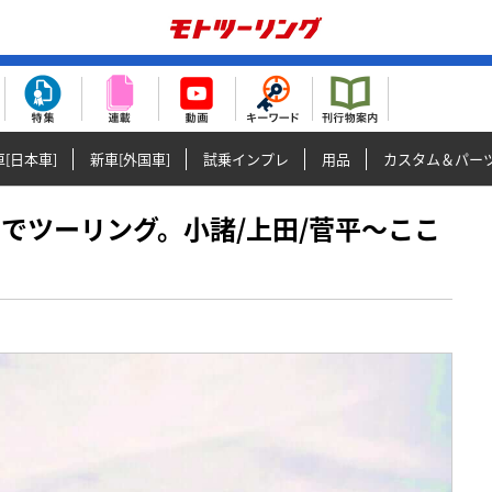
[日本車]
新車[外国車]
試乗インプレ
用品
カスタム＆パー
310GSでツーリング。小諸/上田/菅平〜ここ