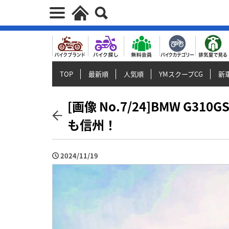
TOP
最新順
人気順
YMスクープCG
新車
[画像 No.7/24]BMW G
も信州！
2024/11/19