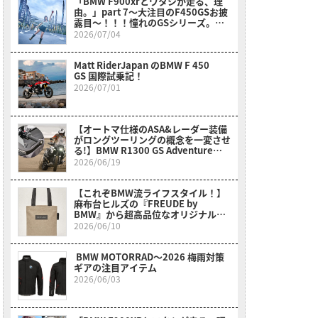
「BMW F900xrとワタシが走る、理
由。」part 7～大注目のF450GSお披
露目～！！！憧れのGSシリーズ。女
性、小柄さん、リターンライダーさん
2026/07/04
も〇〇のおかげでスイスイ乗れそう
だ？！～
Matt RiderJapan のBMW F 450
GS 国際試乗記！
2026/07/01
【オートマ仕様のASA&レーダー装備
がロングツーリングの概念を一変させ
る!】BMW R1300 GS Adventure
Touring ASA試乗レポート
2026/06/19
【これぞBMW流ライフスタイル！】
麻布台ヒルズの『FREUDE by
BMW』から超高品位なオリジナルア
イテムが新登場！
2026/06/10
BMW MOTORRAD〜2026 梅雨対策
ギアの注目アイテム
2026/06/03