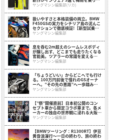
る
ヤングマシン編集部(リカ)
扱いやすさと本格装備の両立。BMW
F450GSの実力をシチリア島の泥んこ
セクションで徹底検証!【新型試乗イ
ンプレ】
ヤングマシン編集部
息を呑む2m超えのシームレスボディ
が醸し出す、どこまでも走りたくなる
官能美。ツアラーの常識を変える
BMWの直6コンセプト「Vision
ヤングマシン編集部
K18」が公開
「ちょうどいい」からどこへでも行け
る。100万円前後で憧れのGSオーナ
ーへ。“その先の悪路”へ一歩踏み出
させてくれるミドルアドベンチャーが
ヤングマシン編集部
登場【BMW F 450 GS】
【”祭”開催直前】日本初公開のコン
セプト車から限定コラボ車まで。各メ
ーカーの独自の世界観に浸れる大阪モ
ーターサイクルショーまとめ
ヤングマシン編集部
【BMWツーリング：R1300RT】伊豆
黄昏浪漫行〜一日の終わり、旅の終わ