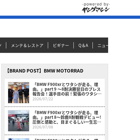
ツ
メンテ＆レストア
ビギナー
Q＆A
ニュース＆トピックス
【BRAND POST】BMW MOTORRAD
「BMW F900xrとワタシが走る、理
由。」part 9 〜8耐決勝翌日のプレス
報告会！選手目の前！緊張のワタシ！
不思議！〜
2026/07/22
「BMW F900xrとワタシが走る、理
由。」part 8〜鈴鹿8耐観戦デビュー!
圧倒と感動と、目まぐるしい一生忘れ
られない1日〜
2026/07/08