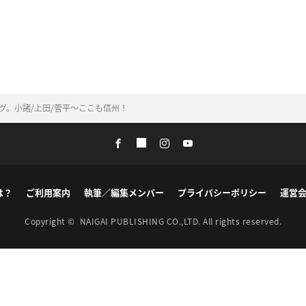
リング。小諸/上田/菅平〜ここも信州！
は？
ご利用案内
執筆／編集メンバー
プライバシーポリシー
運営
Copyright ©
NAIGAI PUBLISHING CO.,LTD.
All rights reserved.