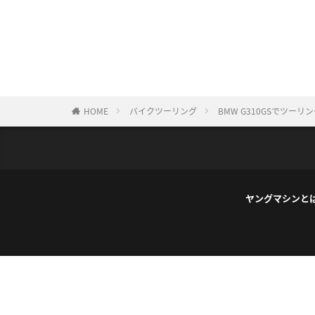
HOME
バイクツーリング
BMW G310GSでツー
ヤングマシンと