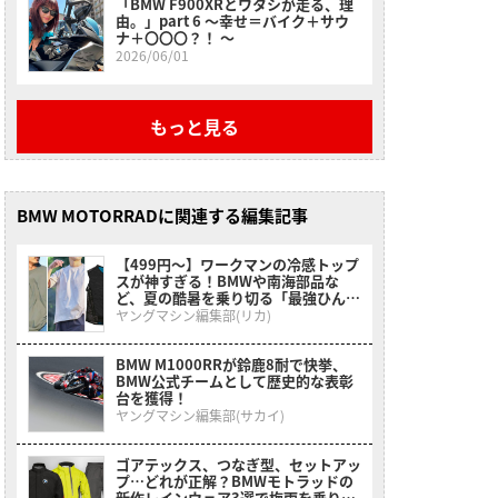
「BMW F900XRとワタシが走る、理
由。」part 6 〜幸せ＝バイク＋サウ
ナ＋〇〇〇？！ 〜
2026/06/01
もっと見る
BMW MOTORRADに関連する編集記事
【499円〜】ワークマンの冷感トップ
スが神すぎる！BMWや南海部品な
ど、夏の酷暑を乗り切る「最強ひんや
りインナー」特集
ヤングマシン編集部(リカ)
BMW M1000RRが鈴鹿8耐で快挙、
BMW公式チームとして歴史的な表彰
台を獲得！
ヤングマシン編集部(サカイ)
ゴアテックス、つなぎ型、セットアッ
プ…どれが正解？BMWモトラッドの
新作レインウェア3選で梅雨を乗り切