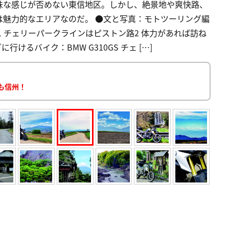
味な感じが否めない東信地区。しかし、絶景地や爽快路、
は魅力的なエリアなのだ。 ●文と写真：モトツーリング編
d 目次 1 チェリーパークラインはピストン路2 体力があれば訪ね
けるバイク：BMW G310GS チェ […]
こも信州！