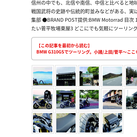
信州の中でも、北信や南信、中信と比べると地
戦国武将の史跡や伝統的町並みなどがある、実
集部 ●BRAND POST提供:BMW Motorra
たい菅平牧場東屋3 どこにでも気軽にツーリングに行
【この記事を最初から読む】
BMW G310GSでツーリング。小諸/上田/菅平〜こ