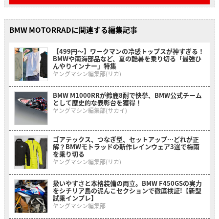
BMW MOTORRADに関連する編集記事
【499円〜】ワークマンの冷感トップスが神すぎる！
BMWや南海部品など、夏の酷暑を乗り切る「最強ひ
んやりインナー」特集
ヤングマシン編集部(リカ)
BMW M1000RRが鈴鹿8耐で快挙、BMW公式チーム
として歴史的な表彰台を獲得！
ヤングマシン編集部(サカイ)
ゴアテックス、つなぎ型、セットアップ…どれが正
解？BMWモトラッドの新作レインウェア3選で梅雨
を乗り切る
ヤングマシン編集部(リカ)
扱いやすさと本格装備の両立。BMW F450GSの実力
をシチリア島の泥んこセクションで徹底検証!【新型
試乗インプレ】
ヤングマシン編集部