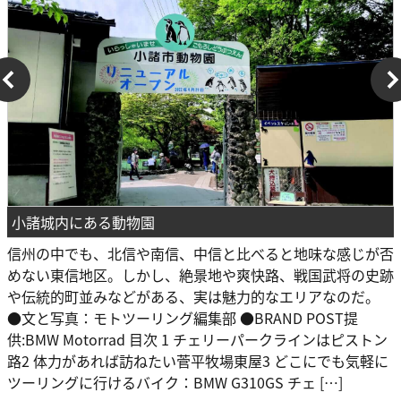
小諸城内にある動物園
信州の中でも、北信や南信、中信と比べると地味な感じが否
めない東信地区。しかし、絶景地や爽快路、戦国武将の史跡
や伝統的町並みなどがある、実は魅力的なエリアなのだ。
●文と写真：モトツーリング編集部 ●BRAND POST提
供:BMW Motorrad 目次 1 チェリーパークラインはピストン
路2 体力があれば訪ねたい菅平牧場東屋3 どこにでも気軽に
ツーリングに行けるバイク：BMW G310GS チェ […]