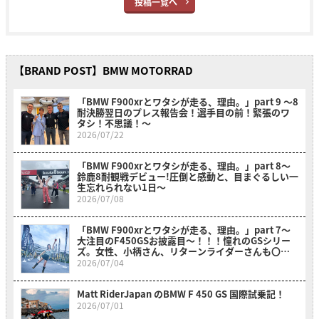
投稿一覧へ
【BRAND POST】BMW MOTORRAD
「BMW F900xrとワタシが走る、理由。」part 9 〜8
耐決勝翌日のプレス報告会！選手目の前！緊張のワ
タシ！不思議！〜
2026/07/22
「BMW F900xrとワタシが走る、理由。」part 8〜
鈴鹿8耐観戦デビュー!圧倒と感動と、目まぐるしい一
生忘れられない1日〜
2026/07/08
「BMW F900xrとワタシが走る、理由。」part 7～
大注目のF450GSお披露目～！！！憧れのGSシリー
ズ。女性、小柄さん、リターンライダーさんも〇〇
のおかげでスイスイ乗れそうだ？！～
2026/07/04
Matt RiderJapan のBMW F 450 GS 国際試乗記！
2026/07/01