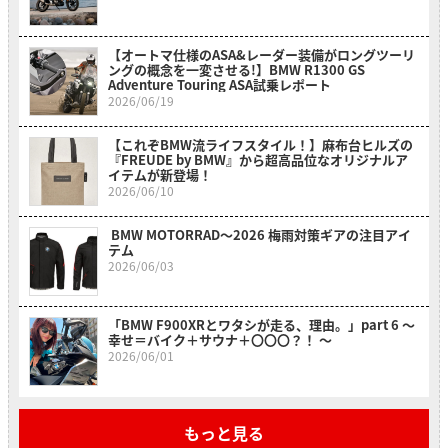
【オートマ仕様のASA&レーダー装備がロングツーリ
ングの概念を一変させる!】BMW R1300 GS
Adventure Touring ASA試乗レポート
2026/06/19
【これぞBMW流ライフスタイル！】麻布台ヒルズの
『FREUDE by BMW』から超高品位なオリジナルア
イテムが新登場！
2026/06/10
BMW MOTORRAD〜2026 梅雨対策ギアの注目アイ
テム
2026/06/03
「BMW F900XRとワタシが走る、理由。」part 6 〜
幸せ＝バイク＋サウナ＋〇〇〇？！ 〜
2026/06/01
もっと見る