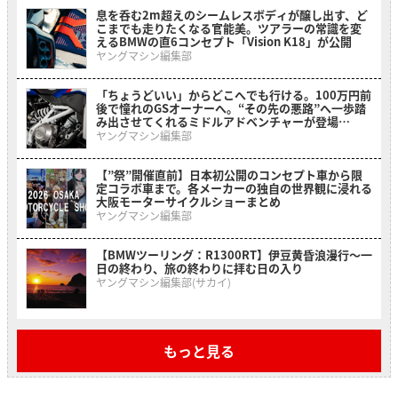
息を呑む2m超えのシームレスボディが醸し出す、ど
こまでも走りたくなる官能美。ツアラーの常識を変
えるBMWの直6コンセプト「Vision K18」が公開
ヤングマシン編集部
「ちょうどいい」からどこへでも行ける。100万円前
後で憧れのGSオーナーへ。“その先の悪路”へ一歩踏
み出させてくれるミドルアドベンチャーが登場
【BMW F 450 GS】
ヤングマシン編集部
【”祭”開催直前】日本初公開のコンセプト車から限
定コラボ車まで。各メーカーの独自の世界観に浸れる
大阪モーターサイクルショーまとめ
ヤングマシン編集部
【BMWツーリング：R1300RT】伊豆黄昏浪漫行〜一
日の終わり、旅の終わりに拝む日の入り
ヤングマシン編集部(サカイ)
もっと見る