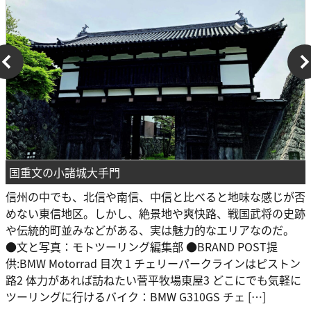
国重文の小諸城大手門
信州の中でも、北信や南信、中信と比べると地味な感じが否
めない東信地区。しかし、絶景地や爽快路、戦国武将の史跡
や伝統的町並みなどがある、実は魅力的なエリアなのだ。
●文と写真：モトツーリング編集部 ●BRAND POST提
供:BMW Motorrad 目次 1 チェリーパークラインはピストン
路2 体力があれば訪ねたい菅平牧場東屋3 どこにでも気軽に
ツーリングに行けるバイク：BMW G310GS チェ […]