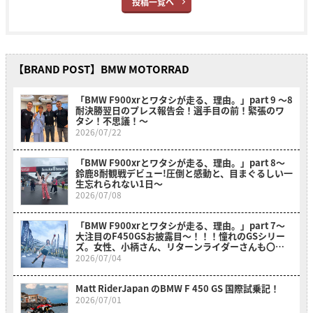
投稿一覧へ
【BRAND POST】BMW MOTORRAD
「BMW F900xrとワタシが走る、理由。」part 9 〜8
耐決勝翌日のプレス報告会！選手目の前！緊張のワ
タシ！不思議！〜
2026/07/22
「BMW F900xrとワタシが走る、理由。」part 8〜
鈴鹿8耐観戦デビュー!圧倒と感動と、目まぐるしい一
生忘れられない1日〜
2026/07/08
「BMW F900xrとワタシが走る、理由。」part 7～
大注目のF450GSお披露目～！！！憧れのGSシリー
ズ。女性、小柄さん、リターンライダーさんも〇〇
のおかげでスイスイ乗れそうだ？！～
2026/07/04
Matt RiderJapan のBMW F 450 GS 国際試乗記！
2026/07/01