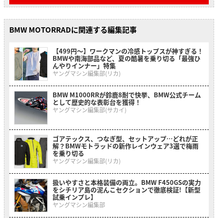
BMW MOTORRADに関連する編集記事
【499円〜】ワークマンの冷感トップスが神すぎる！
BMWや南海部品など、夏の酷暑を乗り切る「最強ひ
んやりインナー」特集
ヤングマシン編集部(リカ)
BMW M1000RRが鈴鹿8耐で快挙、BMW公式チーム
として歴史的な表彰台を獲得！
ヤングマシン編集部(サカイ)
ゴアテックス、つなぎ型、セットアップ…どれが正
解？BMWモトラッドの新作レインウェア3選で梅雨
を乗り切る
ヤングマシン編集部(リカ)
扱いやすさと本格装備の両立。BMW F450GSの実力
をシチリア島の泥んこセクションで徹底検証!【新型
試乗インプレ】
ヤングマシン編集部