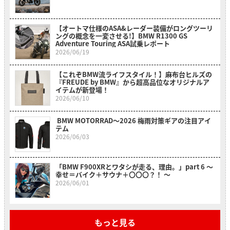
【オートマ仕様のASA&レーダー装備がロングツーリ
ングの概念を一変させる!】BMW R1300 GS
Adventure Touring ASA試乗レポート
2026/06/19
【これぞBMW流ライフスタイル！】麻布台ヒルズの
『FREUDE by BMW』から超高品位なオリジナルア
イテムが新登場！
2026/06/10
BMW MOTORRAD〜2026 梅雨対策ギアの注目アイ
テム
2026/06/03
「BMW F900XRとワタシが走る、理由。」part 6 〜
幸せ＝バイク＋サウナ＋〇〇〇？！ 〜
2026/06/01
もっと見る