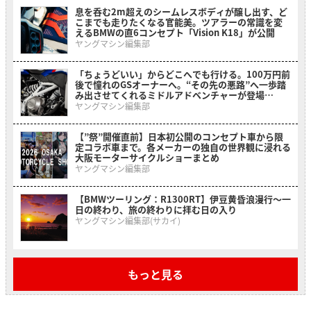
息を呑む2m超えのシームレスボディが醸し出す、ど
こまでも走りたくなる官能美。ツアラーの常識を変
えるBMWの直6コンセプト「Vision K18」が公開
ヤングマシン編集部
「ちょうどいい」からどこへでも行ける。100万円前
後で憧れのGSオーナーへ。“その先の悪路”へ一歩踏
み出させてくれるミドルアドベンチャーが登場
【BMW F 450 GS】
ヤングマシン編集部
【”祭”開催直前】日本初公開のコンセプト車から限
定コラボ車まで。各メーカーの独自の世界観に浸れる
大阪モーターサイクルショーまとめ
ヤングマシン編集部
【BMWツーリング：R1300RT】伊豆黄昏浪漫行〜一
日の終わり、旅の終わりに拝む日の入り
ヤングマシン編集部(サカイ)
もっと見る