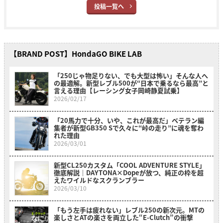
投稿一覧へ
【BRAND POST】HondaGO BIKE LAB
「250じゃ物足りない、でも大型は怖い」そんな人へ
の最適解。新型レブル500が“日本で乗るなら最高”と
言える理由【レーシング女子岡崎静夏試乗】
2026/02/17
「20馬力で十分、いや、これが最高だ」ベテラン編
集者が新型GB350 Sで久々に“峠の走り”に魂を奪わ
れた理由
2026/03/01
新型CL250カスタム「COOL ADVENTURE STYLE」
徹底解説｜DAYTONA×Dopeが放つ、純正の枠を超
えたワイルドなスクランブラー
2026/03/10
「もう左手は疲れない」レブル250の新次元。MTの
楽しさとATの楽さを両立した“E-Clutch”の衝撃