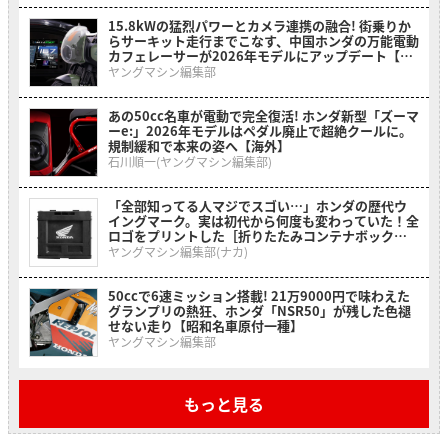
15.8kWの猛烈パワーとカメラ連携の融合! 街乗りか
らサーキット走行までこなす、中国ホンダの万能電動
カフェレーサーが2026年モデルにアップデート【海
外】
ヤングマシン編集部
あの50cc名車が電動で完全復活! ホンダ新型「ズーマ
ーe:」2026年モデルはペダル廃止で超絶クールに。
規制緩和で本来の姿へ【海外】
石川順一(ヤングマシン編集部)
「全部知ってる人マジでスゴい…」ホンダの歴代ウ
イングマーク。実は初代から何度も変わっていた！全
ロゴをプリントした［折りたたみコンテナボックス
ホンダウィングヒストリー］
ヤングマシン編集部(ナカ)
50ccで6速ミッション搭載! 21万9000円で味わえた
グランプリの熱狂、ホンダ「NSR50」が残した色褪
せない走り【昭和名車原付一種】
ヤングマシン編集部
もっと見る