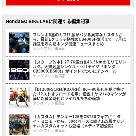
HondaGO BIKE LABに関連する編集記事
ブレンボ6基のカブ!? 脳がバグる異常なカスタムか
ら、最新Eクラッチ搭載のCB400SF復活まで。7月に
話題を呼んだホンダ関連ニュースまとめ
ヤングマシン編集部
【スクープ的中】27.76馬力＆43.3Nmのモリモリト
ルク。大排気量シングル・ヘリテイジ「ホンダ
GB500(CB500)」がインドでついにアンベール
ヤングマシン編集部
【DT200R/CRM/KDX/RH】80〜90年代を駆け抜け
た「2ストオフロード名車」伝説！ヤマハのマシンが
築いた黄金時代とライバルたちの追撃
ヤングマシン編集部
【カスタム】モンキー125をCB750フォアに！ タ
イ・ミニモトから、50ccベースに続き125版オリジ
ナルカスタムキットも登場【メディア初公開】
ヤングマシン編集部