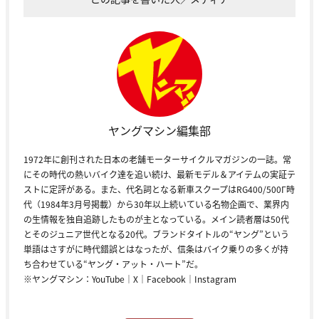
ヤングマシン編集部
1972年に創刊された日本の老舗モーターサイクルマガジンの一誌。常
にその時代の熱いバイク達を追い続け、最新モデル＆アイテムの実証テ
ストに定評がある。また、代名詞となる新車スクープはRG400/500Γ時
代（1984年3月号掲載）から30年以上続いている名物企画で、業界内
の生情報を独自追跡したものが主となっている。メイン読者層は50代
とそのジュニア世代となる20代。ブランドタイトルの“ヤング”という
単語はさすがに時代錯誤とはなったが、信条はバイク乗りの多くが持
ち合わせている“ヤング・アット・ハート”だ。
※ヤングマシン：
YouTube
｜
X
｜
Facebook
｜
Instagram