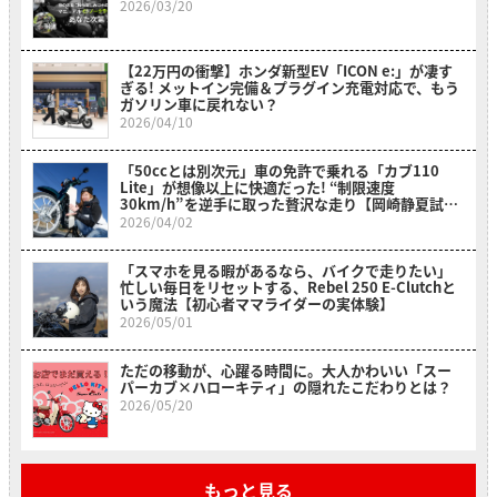
2026/03/20
【22万円の衝撃】ホンダ新型EV「ICON e:」が凄す
ぎる! メットイン完備＆プラグイン充電対応で、もう
ガソリン車に戻れない？
2026/04/10
「50ccとは別次元」車の免許で乗れる「カブ110
Lite」が想像以上に快適だった! “制限速度
30km/h”を逆手に取った贅沢な走り【岡崎静夏試乗
レビュー】
2026/04/02
「スマホを見る暇があるなら、バイクで走りたい」
忙しい毎日をリセットする、Rebel 250 E-Clutchと
いう魔法【初心者ママライダーの実体験】
2026/05/01
ただの移動が、心躍る時間に。大人かわいい「スー
パーカブ×ハローキティ」の隠れたこだわりとは？
2026/05/20
もっと見る