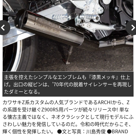
主張を控えたシンプルなエンブレムも『漆黒メッキ』仕上
げ。出口の縦ピンは、'70年代の脱着サイレンサーを再現し
たダミーとなる。
カワサキZ系カスタムの人気ブランドであるARCHIから、Z
の系譜を受け継ぐZ900RS用パーツが続々リリース中! 単な
る懐古主義ではなく、ネオクラシックとして現行モデルにふ
さわしい魅力を発信しているのだ。令和の時代だからこそ、
輝く個性を発揮したい。 ●文と写真：川島秀俊 ●BRAND