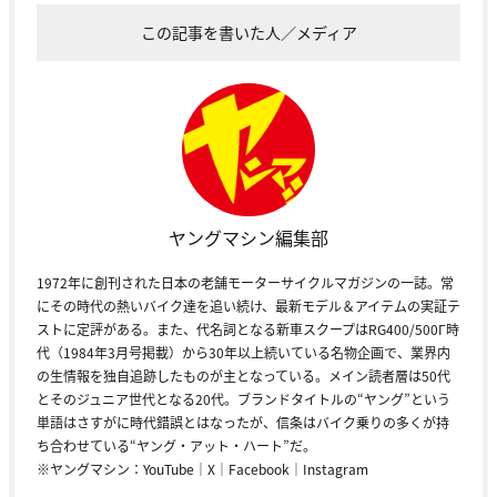
この記事を書いた人／メディア
ヤングマシン編集部
1972年に創刊された日本の老舗モーターサイクルマガジンの一誌。常
にその時代の熱いバイク達を追い続け、最新モデル＆アイテムの実証テ
ストに定評がある。また、代名詞となる新車スクープはRG400/500Γ時
代（1984年3月号掲載）から30年以上続いている名物企画で、業界内
の生情報を独自追跡したものが主となっている。メイン読者層は50代
とそのジュニア世代となる20代。ブランドタイトルの“ヤング”という
単語はさすがに時代錯誤とはなったが、信条はバイク乗りの多くが持
ち合わせている“ヤング・アット・ハート”だ。
※ヤングマシン：
YouTube
｜
X
｜
Facebook
｜
Instagram