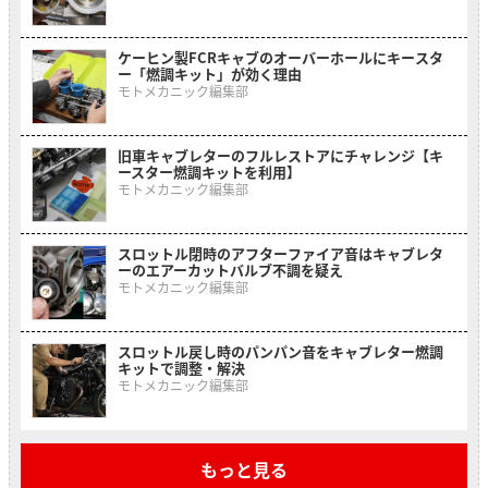
ケーヒン製FCRキャブのオーバーホールにキースタ
ー「燃調キット」が効く理由
モトメカニック編集部
旧車キャブレターのフルレストアにチャレンジ【キ
ースター燃調キットを利用】
モトメカニック編集部
スロットル閉時のアフターファイア音はキャブレタ
ーのエアーカットバルブ不調を疑え
モトメカニック編集部
スロットル戻し時のパンパン音をキャブレター燃調
キットで調整・解決
モトメカニック編集部
もっと見る