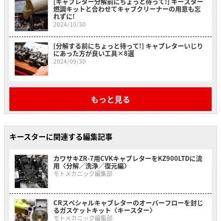
[キャブレター分解前にちょっと待って!] キースター
燃調キットと合わせてキャブクリーナーの用意も忘
れずに!
2024/10/30
[分解する前にちょっと待って!] キャブレターいじり
にあった方が良い工具×8選
2024/09/30
もっと見る
キースターに関連する編集記事
カワサキZR-7用CVKキャブレターをKZ900LTDに流
用〈分解／洗浄／復元編〉
モトメカニック編集部
CRスペシャルキャブレターのオーバーフローを封じ
るガスケットキット〈キースター〉
モトメカニック編集部