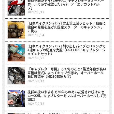
長期不動のヤマハSR400。キャブレターをオーバー
ホールで必ず確認したいパーツ「エアカットバル
ブ」
2026/03/12
[旧車バイクメンテDIY] 富士重工製ラビット：戦後に
独自の発展を遂げた国産スクーターのキャブメンテ
に挑む
2025/09/04
[旧車バイクメンテDIY] 削り出しパイプとＯリングで
4連キャブの弱点を克服〈GSX1100Sキャブレタージ
ョイントセット〉
2025/08/22
「キャブレター号機」って何のこと? 製造年数が長い
車種は型式によってキャブが様々。オーバーホール
前に確認を〈MD50郵政カブ〉
2025/04/16
抜群の扱いやすさで20年ものあいだ愛され続けたセ
ロー225。キャブレターをフルオーバーホールして完
調に!
2024/12/18