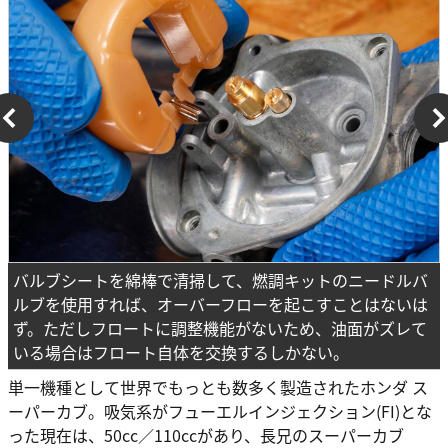
バルブシートを綿棒で清掃して、燃調キットのニードルバ
ルブを使用すれば、オーバーフローを起こすことはないは
ず。ただしフロートに調整機能がないため、油面がズレて
いる場合はフロート自体を交換するしかない。
単一機種として世界でもっとも数多く製造されたホンダ ス
ーパーカブ。吸気系がフューエルインジェクション(FI)とな
った現在は、50cc／110ccがあり、長兄のスーパーカブ