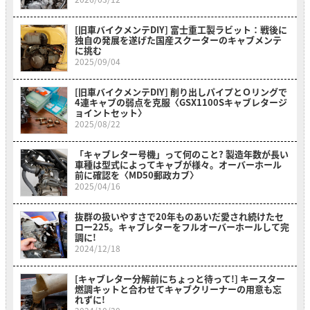
[旧車バイクメンテDIY] 富士重工製ラビット：戦後に
独自の発展を遂げた国産スクーターのキャブメンテ
に挑む
2025/09/04
[旧車バイクメンテDIY] 削り出しパイプとＯリングで
4連キャブの弱点を克服〈GSX1100Sキャブレタージ
ョイントセット〉
2025/08/22
「キャブレター号機」って何のこと? 製造年数が長い
車種は型式によってキャブが様々。オーバーホール
前に確認を〈MD50郵政カブ〉
2025/04/16
抜群の扱いやすさで20年ものあいだ愛され続けたセ
ロー225。キャブレターをフルオーバーホールして完
調に!
2024/12/18
[キャブレター分解前にちょっと待って!] キースター
燃調キットと合わせてキャブクリーナーの用意も忘
れずに!