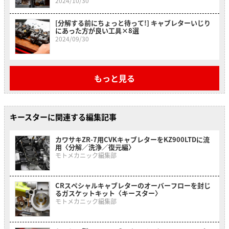
2024/10/30
[分解する前にちょっと待って!] キャブレターいじり
にあった方が良い工具×8選
2024/09/30
もっと見る
キースターに関連する編集記事
カワサキZR-7用CVKキャブレターをKZ900LTDに流
用〈分解／洗浄／復元編〉
モトメカニック編集部
CRスペシャルキャブレターのオーバーフローを封じ
るガスケットキット〈キースター〉
モトメカニック編集部