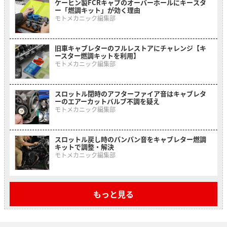
ケーヒン製FCRキャブのオーバーホールにキースタ
ー「燃調キット」が効く理由
モトメカニック編集部
旧車キャブレターのフルレストアにチャレンジ【キ
ースター燃調キットを利用】
モトメカニック編集部
スロットル閉時のアフターファイア音はキャブレタ
ーのエアーカットバルブ不調を疑え
モトメカニック編集部
スロットル戻し時のパンパン音をキャブレター燃調
キットで調整・解決
モトメカニック編集部
もっと見る