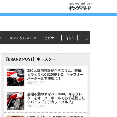
ツ
メンテ＆レストア
ビギナー
Q＆A
ニュース＆トピックス
【BRAND POST】キースター
250cc専用設計だからスリム、軽量、
ヒラヒラなCB250RS-Z。キャブオー
バーホールで快調に！
2026/04/09
長期不動のヤマハSR400。キャブレ
ターをオーバーホールで必ず確認した
いパーツ「エアカットバルブ」
2026/03/12