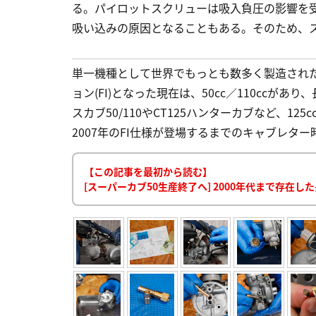
る。パイロットスクリューは吸入負圧の影響を
吸い込みの原因となることもある。そのため、
単一機種として世界でもっとも数多く製造され
ョン(FI)となった現在は、50cc／110ccが
スカブ50/110やCT125ハンターカブなど、1
2007年のFI仕様が登場するまでのキャブレター
【この記事を最初から読む】
[スーパーカブ50生産終了へ] 2000年代まで存在