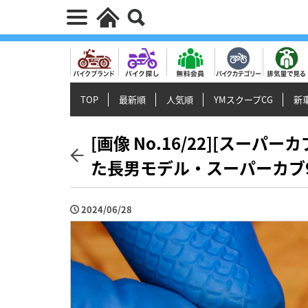
TOP
最新順
人気順
YMスクープCG
新車
[画像 No.16/22][スーパ
た長男モデル・スーパーカブ
2024/06/28