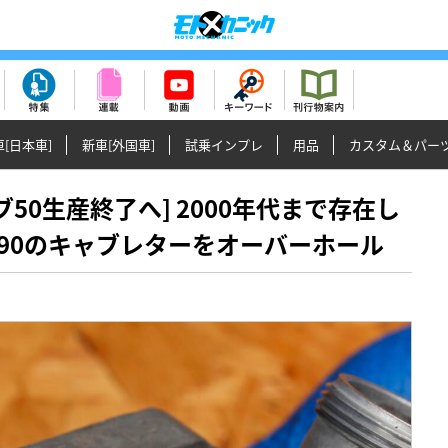
[日本車]
新車[外国車]
試乗インプレ
用品
カスタム＆パー
ーカブ50生産終了へ] 2000年代まで存在し
90のキャブレターをオーバーホール