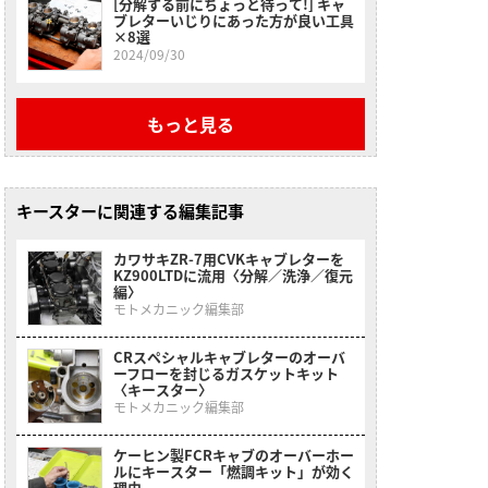
[分解する前にちょっと待って!] キャ
ブレターいじりにあった方が良い工具
×8選
2024/09/30
もっと見る
キースターに関連する編集記事
カワサキZR-7用CVKキャブレターを
KZ900LTDに流用〈分解／洗浄／復元
編〉
モトメカニック編集部
CRスペシャルキャブレターのオーバ
ーフローを封じるガスケットキット
〈キースター〉
モトメカニック編集部
ケーヒン製FCRキャブのオーバーホー
ルにキースター「燃調キット」が効く
理由