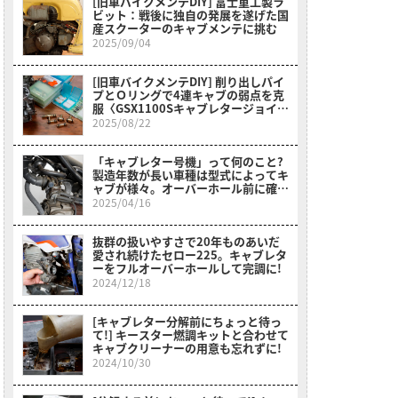
[旧車バイクメンテDIY] 富士重工製ラ
ビット：戦後に独自の発展を遂げた国
産スクーターのキャブメンテに挑む
2025/09/04
[旧車バイクメンテDIY] 削り出しパイ
プとＯリングで4連キャブの弱点を克
服〈GSX1100Sキャブレタージョイン
トセット〉
2025/08/22
「キャブレター号機」って何のこと?
製造年数が長い車種は型式によってキ
ャブが様々。オーバーホール前に確認
を〈MD50郵政カブ〉
2025/04/16
抜群の扱いやすさで20年ものあいだ
愛され続けたセロー225。キャブレタ
ーをフルオーバーホールして完調に!
2024/12/18
[キャブレター分解前にちょっと待っ
て!] キースター燃調キットと合わせて
キャブクリーナーの用意も忘れずに!
2024/10/30