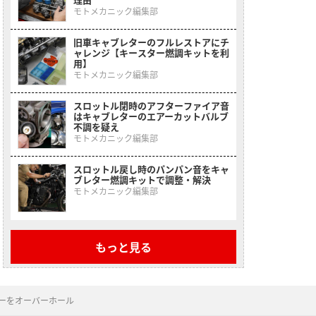
モトメカニック編集部
旧車キャブレターのフルレストアにチ
ャレンジ【キースター燃調キットを利
用】
モトメカニック編集部
スロットル閉時のアフターファイア音
はキャブレターのエアーカットバルブ
不調を疑え
モトメカニック編集部
スロットル戻し時のパンパン音をキャ
ブレター燃調キットで調整・解決
モトメカニック編集部
もっと見る
ターをオーバーホール