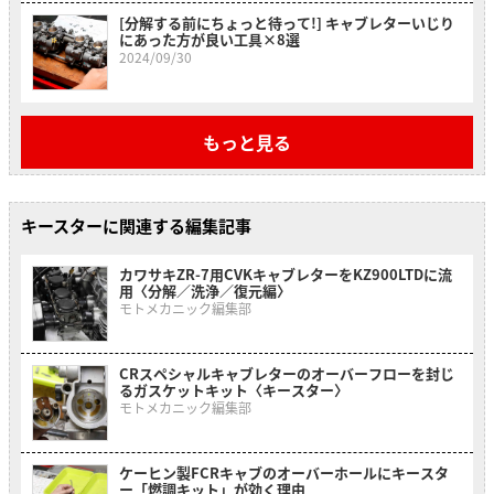
[分解する前にちょっと待って!] キャブレターいじり
にあった方が良い工具×8選
2024/09/30
もっと見る
キースターに関連する編集記事
カワサキZR-7用CVKキャブレターをKZ900LTDに流
用〈分解／洗浄／復元編〉
モトメカニック編集部
CRスペシャルキャブレターのオーバーフローを封じ
るガスケットキット〈キースター〉
モトメカニック編集部
ケーヒン製FCRキャブのオーバーホールにキースタ
ー「燃調キット」が効く理由