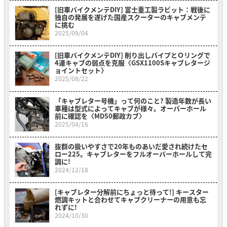
[旧車バイクメンテDIY] 富士重工製ラビット：戦後に
独自の発展を遂げた国産スクーターのキャブメンテ
に挑む
2025/09/04
[旧車バイクメンテDIY] 削り出しパイプとＯリングで
4連キャブの弱点を克服〈GSX1100Sキャブレタージ
ョイントセット〉
2025/08/22
「キャブレター号機」って何のこと? 製造年数が長い
車種は型式によってキャブが様々。オーバーホール
前に確認を〈MD50郵政カブ〉
2025/04/16
抜群の扱いやすさで20年ものあいだ愛され続けたセ
ロー225。キャブレターをフルオーバーホールして完
調に!
2024/12/18
[キャブレター分解前にちょっと待って!] キースター
燃調キットと合わせてキャブクリーナーの用意も忘
れずに!
2024/10/30