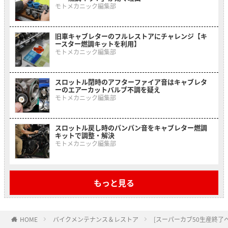
モトメカニック編集部
旧車キャブレターのフルレストアにチャレンジ【キ
ースター燃調キットを利用】
モトメカニック編集部
スロットル閉時のアフターファイア音はキャブレタ
ーのエアーカットバルブ不調を疑え
モトメカニック編集部
スロットル戻し時のパンパン音をキャブレター燃調
キットで調整・解決
モトメカニック編集部
もっと見る
HOME
バイクメンテナンス＆レストア
[スーパーカブ50生産終了