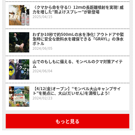
〈クマから命を守る!〉12ｍの長距離噴射を実現! 威
力を増した“熊よけスプレー”が新登場
2025/04/15
わずか10秒で約500mLの水を浄化! アウトドアや緊
急時に安全な飲料水を確保できる「GRAYL」の浄水
ボトル
2024/06/05
山でのもしもに備える、モンベルのクマ対策アイテ
ム
2024/06/04
【4/12(金)オープン】“モンベル大山キャンプサイ
ト”を拠点に、大山(だいせん)を満喫しよう!
2024/02/23
もっと見る