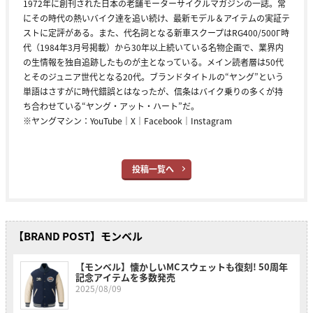
1972年に創刊された日本の老舗モーターサイクルマガジンの一誌。常
にその時代の熱いバイク達を追い続け、最新モデル＆アイテムの実証テ
ストに定評がある。また、代名詞となる新車スクープはRG400/500Γ時
代（1984年3月号掲載）から30年以上続いている名物企画で、業界内
の生情報を独自追跡したものが主となっている。メイン読者層は50代
とそのジュニア世代となる20代。ブランドタイトルの“ヤング”という
単語はさすがに時代錯誤とはなったが、信条はバイク乗りの多くが持
ち合わせている“ヤング・アット・ハート”だ。
※ヤングマシン：
YouTube
｜
X
｜
Facebook
｜
Instagram
投稿一覧へ
【BRAND POST】モンベル
【モンベル】懐かしいMCスウェットも復刻! 50周年
記念アイテムを多数発売
2025/08/09