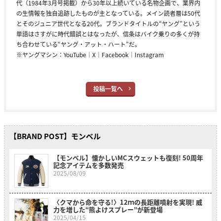
代（1984年3月号掲載）から30年以上続いている名物企画で、業界内
の生情報を独自追跡したものが主となっている。メイン読者層は50代
とそのジュニア世代となる20代。ブランドタイトルの“ヤング”という
単語はさすがに時代錯誤とはなったが、信条はバイク乗りの多くが持
ち合わせている“ヤング・アット・ハート”だ。
※ヤングマシン：
YouTube
｜
X
｜
Facebook
｜
Instagram
投稿一覧へ
【BRAND POST】モンベル
【モンベル】懐かしいMCスウェットも復刻! 50周年
記念アイテムを多数発売
2025/08/09
〈クマから命を守る!〉12ｍの長距離噴射を実現! 威
力を増した“熊よけスプレー”が新登場
2025/04/15