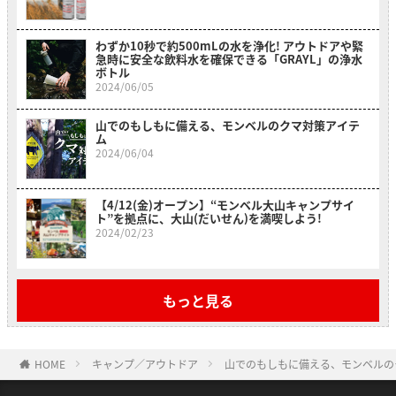
わずか10秒で約500mLの水を浄化! アウトドアや緊
急時に安全な飲料水を確保できる「GRAYL」の浄水
ボトル
2024/06/05
山でのもしもに備える、モンベルのクマ対策アイテ
ム
2024/06/04
【4/12(金)オープン】“モンベル大山キャンプサイ
ト”を拠点に、大山(だいせん)を満喫しよう!
2024/02/23
もっと見る
HOME
キャンプ／アウトドア
山でのもしもに備える、モンベルの