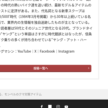
その時代の熱いバイク達を追い続け、最新モデル＆アイテムの
テストに定評がある。また、代名詞となる新車スクープは
00/500Γ時代（1984年3月号掲載）から30年以上続いている名
画で、業界内の生情報を独自追跡したものが主となっている。
ン読者層は50代とそのジュニア世代となる20代。ブランドタイ
の“ヤング”という単語はさすがに時代錯誤とはなったが、信条
イク乗りの多くが持ち合わせている“ヤング・アット・ハー
。
ングマシン：
YouTube
｜
X
｜
Facebook
｜
Instagram
投稿一覧へ
る、モンベルのクマ対策アイテム