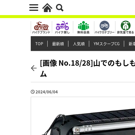
TOP
最新順
人気順
YMスクープCG
新車
[画像 No.18/28]山で
ム
2024/06/04