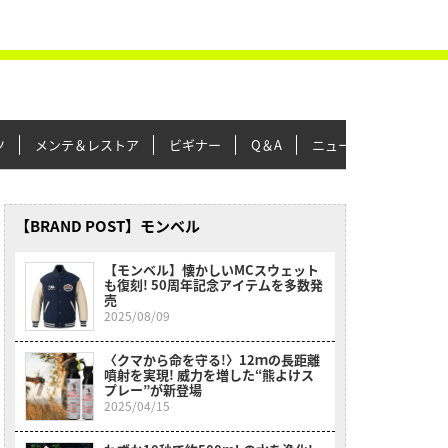
ツ
メンテ＆レストア
ビギナー
Q＆A
ニュース＆トピックス
【BRAND POST】モンベル
【モンベル】懐かしいMCスウェット
も復刻! 50周年記念アイテムを多数発
売
2025/08/09
〈クマから命を守る!〉12ｍの長距離
噴射を実現! 威力を増した“熊よけス
プレー”が新登場
2025/04/15