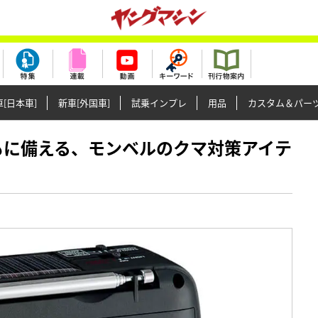
[日本車]
新車[外国車]
試乗インプレ
用品
カスタム＆パー
のもしもに備える、モンベルのクマ対策アイテ