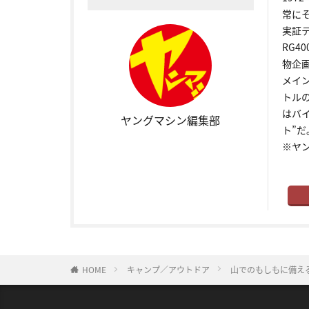
常に
実証
RG4
物企
メイ
トル
はバ
ヤングマシン編集部
ト”だ
※ヤ
HOME
キャンプ／アウトドア
山でのもしもに備え