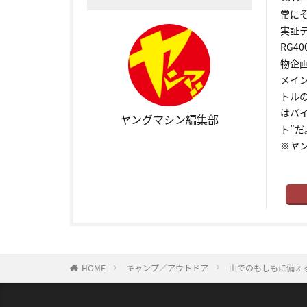
常に
実証
RG4
物企
メイ
トル
はバ
ヤングマシン編集部
ト”だ
※ヤ
HOME
キャンプ／アウトドア
山でのもしもに備え