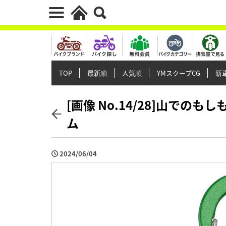
TOP
最新順
人気順
YMスクープCG
新車
[画像 No.14/28]山で
ム
2024/06/04