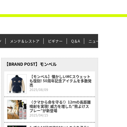
ツ
メンテ＆レストア
ビギナー
Q＆A
ニュース＆トピックス
【BRAND POST】モンベル
【モンベル】懐かしいMCスウェット
も復刻! 50周年記念アイテムを多数発
売
2025/08/09
〈クマから命を守る!〉12ｍの長距離
噴射を実現! 威力を増した“熊よけス
プレー”が新登場
2025/04/15