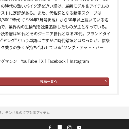
その時代の熱いバイク達を追い続け、最新モデル＆アイテムの
テストに定評がある。また、代名詞となる新車スクープは
00/500Γ時代（1984年3月号掲載）から30年以上続いている名
画で、業界内の生情報を独自追跡したものが主となっている。
ン読者層は50代とそのジュニア世代となる20代。ブランドタイ
の“ヤング”という単語はさすがに時代錯誤とはなったが、信条
イク乗りの多くが持ち合わせている“ヤング・アット・ハー
。
ングマシン：
YouTube
｜
X
｜
Facebook
｜
Instagram
投稿一覧へ
る、モンベルのクマ対策アイテム