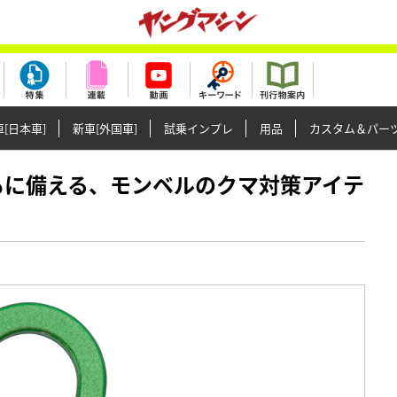
[日本車]
新車[外国車]
試乗インプレ
用品
カスタム＆パー
のもしもに備える、モンベルのクマ対策アイテ