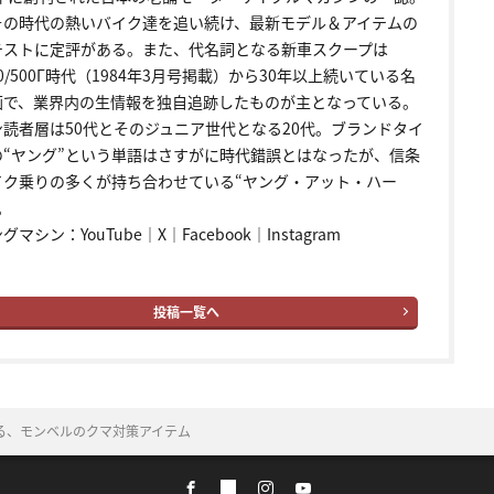
その時代の熱いバイク達を追い続け、最新モデル＆アイテムの
テストに定評がある。また、代名詞となる新車スクープは
00/500Γ時代（1984年3月号掲載）から30年以上続いている名
画で、業界内の生情報を独自追跡したものが主となっている。
ン読者層は50代とそのジュニア世代となる20代。ブランドタイ
の“ヤング”という単語はさすがに時代錯誤とはなったが、信条
イク乗りの多くが持ち合わせている“ヤング・アット・ハー
。
ングマシン：
YouTube
｜
X
｜
Facebook
｜
Instagram
投稿一覧へ
る、モンベルのクマ対策アイテム