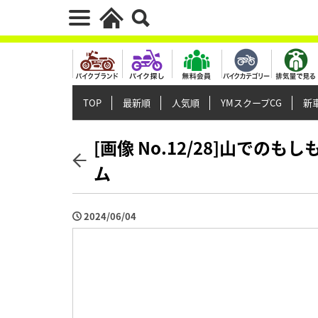
TOP
最新順
人気順
YMスクープCG
新車
[画像 No.12/28]山で
ム
2024/06/04