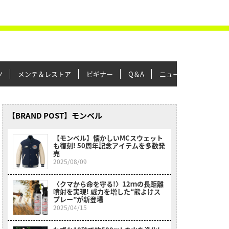
ツ
メンテ＆レストア
ビギナー
Q＆A
ニュース＆トピックス
【BRAND POST】モンベル
【モンベル】懐かしいMCスウェット
も復刻! 50周年記念アイテムを多数発
売
2025/08/09
〈クマから命を守る!〉12ｍの長距離
噴射を実現! 威力を増した“熊よけス
プレー”が新登場
2025/04/15