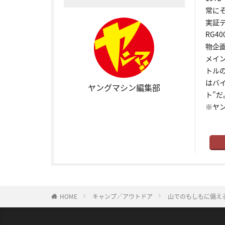
常に
実証
RG4
物企
メイ
トル
はバ
ヤングマシン編集部
ト”だ
※ヤ
HOME
キャンプ／アウトドア
山でのもしもに備え