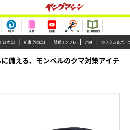
[日本車]
新車[外国車]
試乗インプレ
用品
カスタム＆パー
のもしもに備える、モンベルのクマ対策アイテ