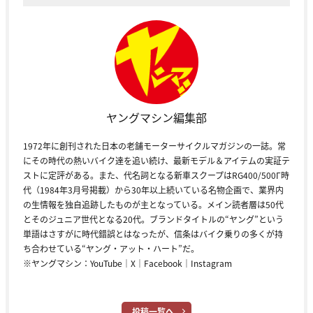
ヤングマシン編集部
1972年に創刊された日本の老舗モーターサイクルマガジンの一誌。常
にその時代の熱いバイク達を追い続け、最新モデル＆アイテムの実証テ
ストに定評がある。また、代名詞となる新車スクープはRG400/500Γ時
代（1984年3月号掲載）から30年以上続いている名物企画で、業界内
の生情報を独自追跡したものが主となっている。メイン読者層は50代
とそのジュニア世代となる20代。ブランドタイトルの“ヤング”という
単語はさすがに時代錯誤とはなったが、信条はバイク乗りの多くが持
ち合わせている“ヤング・アット・ハート”だ。
※ヤングマシン：
YouTube
｜
X
｜
Facebook
｜
Instagram
投稿一覧へ