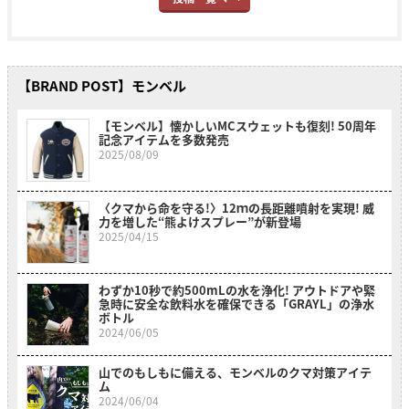
【BRAND POST】モンベル
【モンベル】懐かしいMCスウェットも復刻! 50周年
記念アイテムを多数発売
2025/08/09
〈クマから命を守る!〉12ｍの長距離噴射を実現! 威
力を増した“熊よけスプレー”が新登場
2025/04/15
わずか10秒で約500mLの水を浄化! アウトドアや緊
急時に安全な飲料水を確保できる「GRAYL」の浄水
ボトル
2024/06/05
山でのもしもに備える、モンベルのクマ対策アイテ
ム
2024/06/04