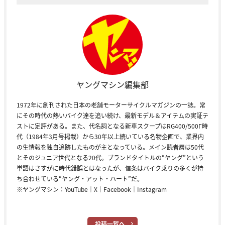
ヤングマシン編集部
1972年に創刊された日本の老舗モーターサイクルマガジンの一誌。常
にその時代の熱いバイク達を追い続け、最新モデル＆アイテムの実証テ
ストに定評がある。また、代名詞となる新車スクープはRG400/500Γ時
代（1984年3月号掲載）から30年以上続いている名物企画で、業界内
の生情報を独自追跡したものが主となっている。メイン読者層は50代
とそのジュニア世代となる20代。ブランドタイトルの“ヤング”という
単語はさすがに時代錯誤とはなったが、信条はバイク乗りの多くが持
ち合わせている“ヤング・アット・ハート”だ。
※ヤングマシン：
YouTube
｜
X
｜
Facebook
｜
Instagram
投稿一覧へ