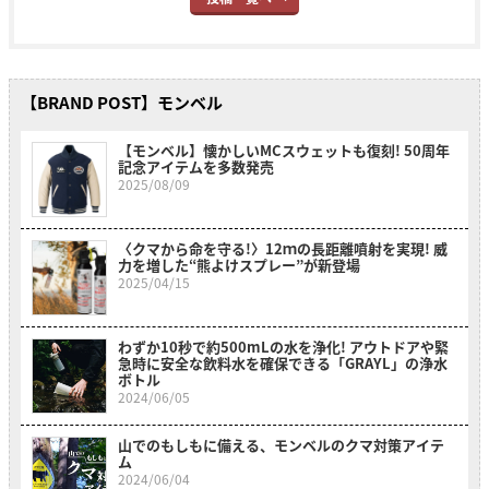
【BRAND POST】モンベル
【モンベル】懐かしいMCスウェットも復刻! 50周年
記念アイテムを多数発売
2025/08/09
〈クマから命を守る!〉12ｍの長距離噴射を実現! 威
力を増した“熊よけスプレー”が新登場
2025/04/15
わずか10秒で約500mLの水を浄化! アウトドアや緊
急時に安全な飲料水を確保できる「GRAYL」の浄水
ボトル
2024/06/05
山でのもしもに備える、モンベルのクマ対策アイテ
ム
2024/06/04