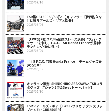
2025/07/16
TSR製CB1300SF/SB(’21-)用マフラー【世界耐久を
共に戦うアールズ・ギアと開発】
2025/06/26
【EWC第2戦 スパ8時間耐久レース決勝】“スパ・ウ
ェザー”を制し、F.C.C. TSR Honda Franceが勝利!
ランキング4位に浮上!
2025/06/09
「♯5 F.C.C. TSR Honda France」 チームグッズ好
評発売中!
2025/06/05
オンライン限定! SHINICHIRO ARAKAWA×TSRコラ
ボグッズ【Tシャツ5型＆3wayトートバッグ】
2025/05/30
TSR×アールズ・ギア【EWCレプリカ チタン スリッ
プオン for CBR250RR】