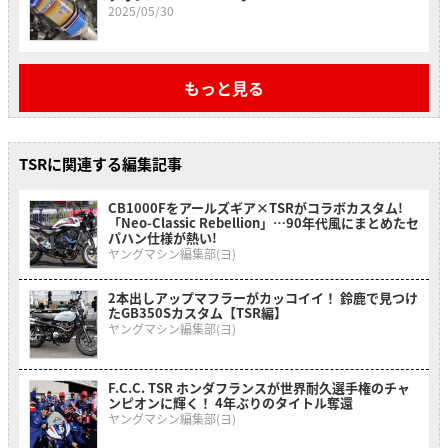
2025/05/30
もっと見る
TSRに関連する編集記事
CB1000Fをアールズギア×TSRがコラボカスタム!
「Neo-Classic Rebellion」…90年代風にまとめたセ
パハン仕様が熱い!
ヤングマシン編集部(ヨ)
2本出しアップマフラーがカッコイイ！ 鈴鹿で見つけ
たGB350Sカスタム【TSR編】
ヤングマシン編集部(ヨ)
F.C.C. TSR ホンダフランスが世界耐久選手権のチャ
ンピオンに輝く！ 4年ぶりのタイトル奪還
ヤングマシン編集部(ヨ)