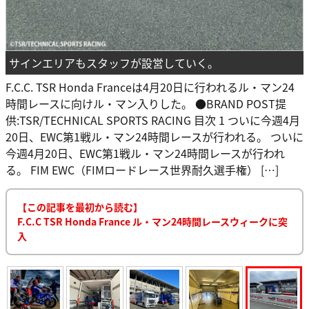
サインエリアもスタッフが設営していく。
F.C.C. TSR Honda Franceは4月20日に行われるル・マン24
時間レースに向けル・マン入りした。 ●BRAND POST提
供:TSR/TECHNICAL SPORTS RACING 目次 1 ついに今週4月
20日、EWC第1戦ル・マン24時間レースが行われる。 ついに
今週4月20日、EWC第1戦ル・マン24時間レースが行われ
る。 FIM EWC（FIMロードレース世界耐久選手権） […]
【この記事を最初から読む】
F.C.C TSR Honda France ル・マン24時間レースウィークに突
入