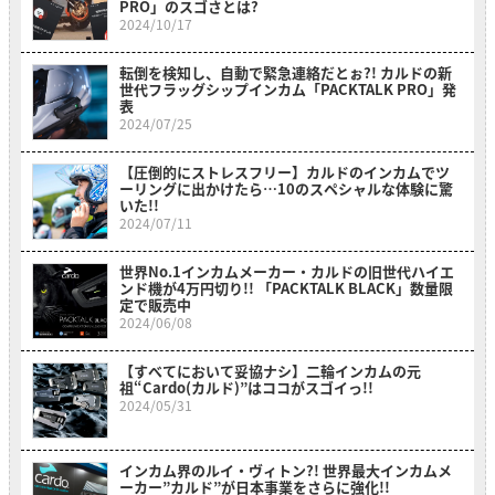
PRO」のスゴさとは?
2024/10/17
転倒を検知し、自動で緊急連絡だとぉ?! カルドの新
世代フラッグシップインカム「PACKTALK PRO」発
表
2024/07/25
【圧倒的にストレスフリー】カルドのインカムでツ
ーリングに出かけたら…10のスペシャルな体験に驚
いた!!
2024/07/11
世界No.1インカムメーカー・カルドの旧世代ハイエ
ンド機が4万円切り!! 「PACKTALK BLACK」数量限
定で販売中
2024/06/08
【すべてにおいて妥協ナシ】二輪インカムの元
祖“Cardo(カルド)”はココがスゴイっ!!
2024/05/31
インカム界のルイ・ヴィトン?! 世界最大インカムメ
ーカー”カルド”が日本事業をさらに強化!!