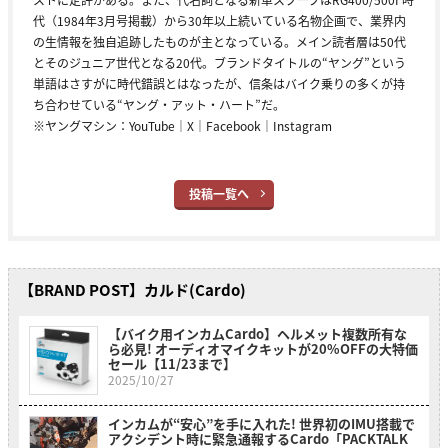
代（1984年3月号掲載）から30年以上続いている名物企画で、業界内
の生情報を独自追跡したものが主となっている。メイン読者層は50代
とそのジュニア世代となる20代。ブランドタイトルの“ヤング”という
単語はさすがに時代錯誤とはなったが、信条はバイク乗りの多くが持
ち合わせている“ヤング・アット・ハート”だ。
※ヤングマシン：
YouTube
｜
X
｜
Facebook
｜
Instagram
投稿一覧へ
【BRAND POST】カルド(Cardo)
【バイク用インカムCardo】ヘルメット複数所有な
ら必見! オーディオマイクキットが20%OFFの大特価
セール【11/23まで】
2025/10/27
インカムが“安心”を手に入れた! 世界初のIMU搭載で
アクシデント時に緊急通報するCardo「PACKTALK