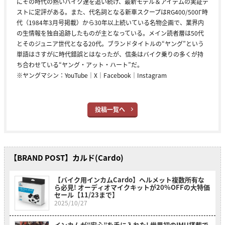
にその時代の熱いバイク達を追い続け、最新モデル＆アイテムの実証テ
ストに定評がある。また、代名詞となる新車スクープはRG400/500Γ時
代（1984年3月号掲載）から30年以上続いている名物企画で、業界内
の生情報を独自追跡したものが主となっている。メイン読者層は50代
とそのジュニア世代となる20代。ブランドタイトルの“ヤング”という
単語はさすがに時代錯誤とはなったが、信条はバイク乗りの多くが持
ち合わせている“ヤング・アット・ハート”だ。
※ヤングマシン：
YouTube
｜
X
｜
Facebook
｜
Instagram
投稿一覧へ
【BRAND POST】カルド(Cardo)
【バイク用インカムCardo】ヘルメット複数所有な
ら必見! オーディオマイクキットが20%OFFの大特価
セール【11/23まで】
2025/10/27
インカムが“安心”を手に入れた! 世界初のIMU搭載で