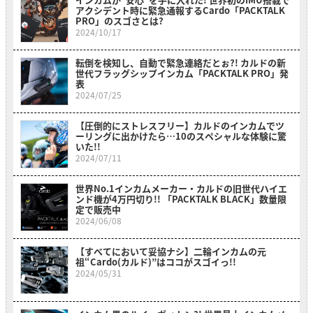
アクシデント時に緊急通報するCardo「PACKTALK
PRO」のスゴさとは?
2024/10/17
転倒を検知し、自動で緊急連絡だとぉ?! カルドの新
世代フラッグシップインカム「PACKTALK PRO」発
表
2024/07/25
【圧倒的にストレスフリー】カルドのインカムでツ
ーリングに出かけたら…10のスペシャルな体験に驚
いた!!
2024/07/11
世界No.1インカムメーカー・カルドの旧世代ハイエ
ンド機が4万円切り!! 「PACKTALK BLACK」数量限
定で販売中
2024/06/08
【すべてにおいて妥協ナシ】二輪インカムの元
祖“Cardo(カルド)”はココがスゴイっ!!
2024/05/31