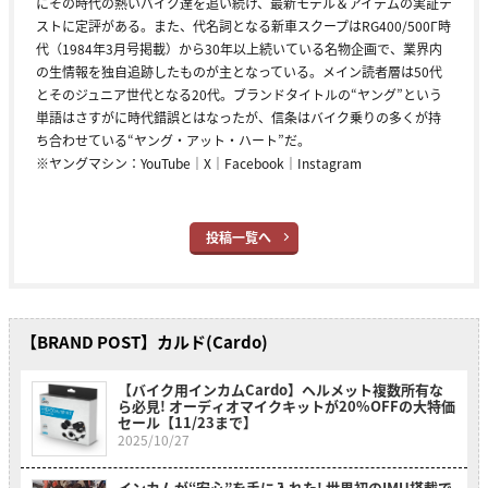
にその時代の熱いバイク達を追い続け、最新モデル＆アイテムの実証テ
ストに定評がある。また、代名詞となる新車スクープはRG400/500Γ時
代（1984年3月号掲載）から30年以上続いている名物企画で、業界内
の生情報を独自追跡したものが主となっている。メイン読者層は50代
とそのジュニア世代となる20代。ブランドタイトルの“ヤング”という
単語はさすがに時代錯誤とはなったが、信条はバイク乗りの多くが持
ち合わせている“ヤング・アット・ハート”だ。
※ヤングマシン：
YouTube
｜
X
｜
Facebook
｜
Instagram
投稿一覧へ
【BRAND POST】カルド(Cardo)
【バイク用インカムCardo】ヘルメット複数所有な
ら必見! オーディオマイクキットが20%OFFの大特価
セール【11/23まで】
2025/10/27
インカムが“安心”を手に入れた! 世界初のIMU搭載で