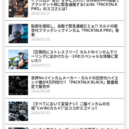
アクシデント時に緊急通報するCardo「PACKTALK
PRO」のスゴさとは?
2024/10/17
転倒を検知し、自動で緊急連絡だとぉ?! カルドの新
世代フラッグシップインカム「PACKTALK PRO」発
表
2024/07/25
【圧倒的にストレスフリー】カルドのインカムでツ
ーリングに出かけたら…10のスペシャルな体験に驚
いた!!
2024/07/11
世界No.1インカムメーカー・カルドの旧世代ハイエ
ンド機が4万円切り!! 「PACKTALK BLACK」数量限
定で販売中
2024/06/08
【すべてにおいて妥協ナシ】二輪インカムの元
祖“Cardo(カルド)”はココがスゴイっ!!
2024/05/31