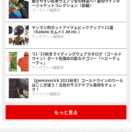
動きやすい防寒ウエアで冬の林道へ!! 最旬ウインタ
ージャケットコレクション〈前編〉
ゴーライド編集部
ヤンマシ的ホットアイテムピックアップ×11選
〈Kabuto カムイ3 JM etc.〉
ヤングマシン編集部
’21-’22秋冬ライディングウェアカタログ〈ゴールド
ウイン〉ダート色強めの新カテゴリー「ヘビーデュ
ーティ」
ヤングマシン編集部
【gwmaverick 2021秋冬】ゴールドウインのウール
はここが違う！注目のサステナブル素材をチェッ
ク！
ライドハイ編集部
もっと見る