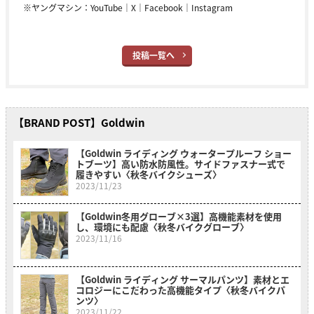
※ヤングマシン：
YouTube
｜
X
｜
Facebook
｜
Instagram
投稿一覧へ
【BRAND POST】Goldwin
【Goldwin ライディング ウォータープルーフ ショー
トブーツ】高い防水防風性。サイドファスナー式で
履きやすい〈秋冬バイクシューズ〉
2023/11/23
【Goldwin冬用グローブ×3選】高機能素材を使用
し、環境にも配慮〈秋冬バイクグローブ〉
2023/11/16
【Goldwin ライディング サーマルパンツ】素材とエ
コロジーにこだわった高機能タイプ〈秋冬バイクパ
ンツ〉
2023/11/22