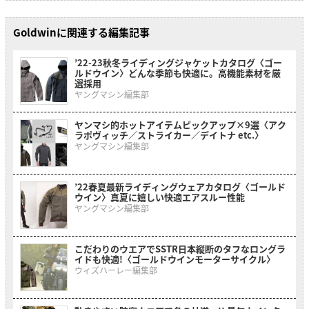
Goldwinに関連する編集記事
’22-23秋冬ライディングジャケットカタログ〈ゴー
ルドウイン〉どんな季節も快適に。高機能素材を厳
選採用
ヤングマシン編集部
ヤンマシ的ホットアイテムピックアップ×9選〈アク
ラポヴィッチ／ストライカー／デイトナ etc.〉
ヤングマシン編集部
’22春夏最新ライディングウェアカタログ〈ゴールド
ウイン〉真夏に嬉しい快適エアスルー性能
ヤングマシン編集部
こだわりのウエアでSSTR日本縦断のタフなロングラ
イドも快適!〈ゴールドウインモーターサイクル〉
ウィズハーレー編集部