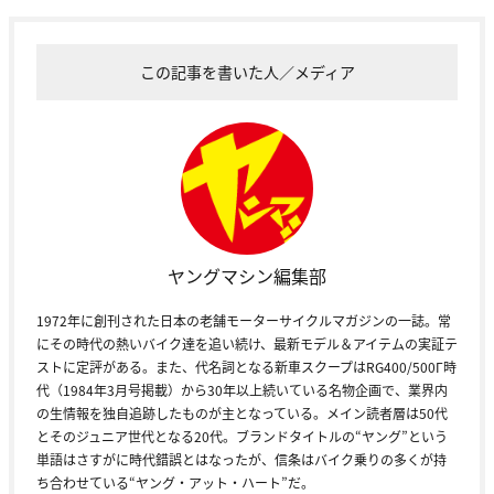
この記事を書いた人／メディア
ヤングマシン編集部
1972年に創刊された日本の老舗モーターサイクルマガジンの一誌。常
にその時代の熱いバイク達を追い続け、最新モデル＆アイテムの実証テ
ストに定評がある。また、代名詞となる新車スクープはRG400/500Γ時
代（1984年3月号掲載）から30年以上続いている名物企画で、業界内
の生情報を独自追跡したものが主となっている。メイン読者層は50代
とそのジュニア世代となる20代。ブランドタイトルの“ヤング”という
単語はさすがに時代錯誤とはなったが、信条はバイク乗りの多くが持
ち合わせている“ヤング・アット・ハート”だ。