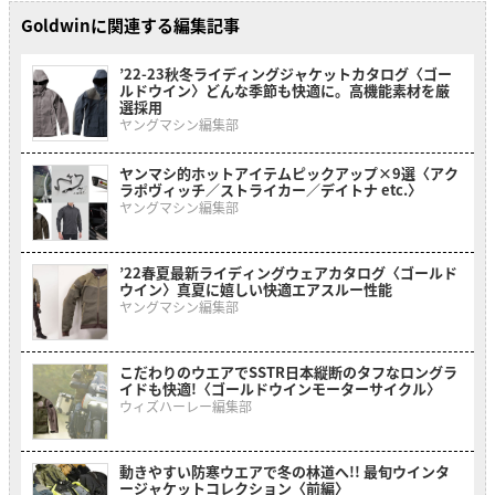
Goldwinに関連する編集記事
’22-23秋冬ライディングジャケットカタログ〈ゴー
ルドウイン〉どんな季節も快適に。高機能素材を厳
選採用
ヤングマシン編集部
ヤンマシ的ホットアイテムピックアップ×9選〈アク
ラポヴィッチ／ストライカー／デイトナ etc.〉
ヤングマシン編集部
’22春夏最新ライディングウェアカタログ〈ゴールド
ウイン〉真夏に嬉しい快適エアスルー性能
ヤングマシン編集部
こだわりのウエアでSSTR日本縦断のタフなロングラ
イドも快適!〈ゴールドウインモーターサイクル〉
ウィズハーレー編集部
動きやすい防寒ウエアで冬の林道へ!! 最旬ウインタ
ージャケットコレクション〈前編〉