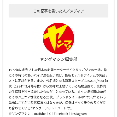
この記事を書いた人／メディア
ヤングマシン編集部
1972年に創刊された日本の老舗モーターサイクルマガジンの一誌。常
にその時代の熱いバイク達を追い続け、最新モデル＆アイテムの実証テ
ストに定評がある。また、代名詞となる新車スクープはRG400/500Γ時
代（1984年3月号掲載）から30年以上続いている名物企画で、業界内
の生情報を独自追跡したものが主となっている。メイン読者層は50代
とそのジュニア世代となる20代。ブランドタイトルの“ヤング”という
単語はさすがに時代錯誤とはなったが、信条はバイク乗りの多くが持
ち合わせている“ヤング・アット・ハート”だ。
※ヤングマシン：
YouTube
｜
X
｜
Facebook
｜
Instagram