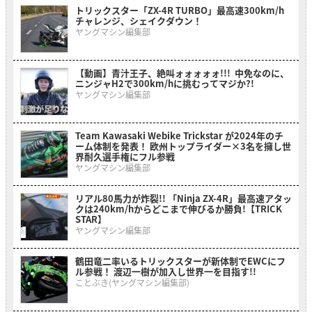
トリックスター「ZX-4R TURBO」最高速300km/h
チャレンジ、シェイクダウン！
ヤングマシン編集部
【動画】青汁王子、絶叫ォォォォォ!!! 中免なのに、
ニンジャH2で300km/hに挑むってマジか?!
ヤングマシン編集部
Team Kawasaki Webike Trickstar が2024年のチ
ーム体制を発表！ 欧州トップライダー×3名を擁し世
界耐久選手権にフル参戦
ヤングマシン編集部
リアル80馬力が炸裂!! 「Ninja ZX-4R」最高速アタッ
クは240km/hからどこまで伸びるか勝負!【TRICK
STAR】
ヤングマシン編集部
鶴田竜二率いるトリックスターが新体制でEWCにフ
ル参戦！ 渡辺一樹が加入し世界一を目指す!!
ことぶき(ヤングマシン編集部)