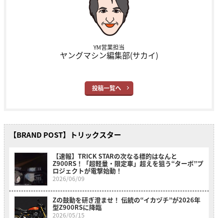
YM営業担当
ヤングマシン編集部(サカイ)
投稿一覧へ
【BRAND POST】トリックスター
【速報】TRICK STARの次なる標的はなんと
Z900RS！「超軽量・限定車」超えを狙う“ターボ”プ
ロジェクトが電撃始動！
2026/06/09
Zの鼓動を研ぎ澄ませ！ 伝統の“イカヅチ”が2026年
型Z900RSに降臨
2026/05/15