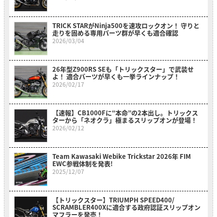
TRICK STARがNinja500を速攻ロックオン！ 守りと
走りを固める専用パーツ群が早くも適合確認
2026/03/04
26年型Z900RS SEも「トリックスター」で武装せ
よ！ 適合パーツが早くも一挙ラインナップ！
2026/02/17
【速報】CB1000Fに“本命”の2本出し。トリックス
ターから「ネオクラ」極まるスリップオンが登場！
2026/02/12
Team Kawasaki Webike Trickstar 2026年 FIM
EWC参戦体制を発表!
2025/12/07
【トリックスター】TRIUMPH SPEED400/
SCRAMBLER400Xに適合する政府認証スリップオン
マフラーを発売！