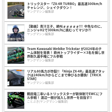
トリックスター「ZX-4R TURBO」最高速300km/h
チャレンジ、シェイクダウン！
ヤングマシン編集部
【動画】青汁王子、絶叫ォォォォォ!!! 中免なのに、
ニンジャH2で300km/hに挑むってマジか?!
ヤングマシン編集部
Team Kawasaki Webike Trickstar が2024年のチ
ーム体制を発表！ 欧州トップライダー×3名を擁し世
界耐久選手権にフル参戦
ヤングマシン編集部
リアル80馬力が炸裂!! 「Ninja ZX-4R」最高速アタッ
クは240km/hからどこまで伸びるか勝負!【TRICK
STAR】
ヤングマシン編集部
鶴田竜二率いるトリックスターが新体制でEWCにフ
ル参戦！ 渡辺一樹が加入し世界一を目指す!!
ことぶき(ヤングマシン編集部)