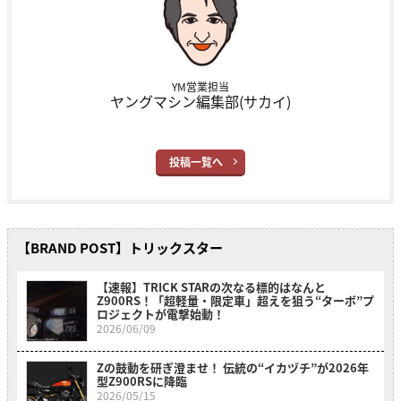
YM営業担当
ヤングマシン編集部(サカイ)
投稿一覧へ
【BRAND POST】トリックスター
【速報】TRICK STARの次なる標的はなんと
Z900RS！「超軽量・限定車」超えを狙う“ターボ”プ
ロジェクトが電撃始動！
2026/06/09
Zの鼓動を研ぎ澄ませ！ 伝統の“イカヅチ”が2026年
型Z900RSに降臨
2026/05/15