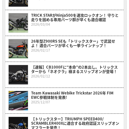
TRICK STARがNinja500を速攻ロックオン！ 守りと
走りを固める専用パーツ群が早くも適合確認
2026/03/04
26年型Z900RS SEも「トリックスター」で武装せ
よ！ 適合パーツが早くも一挙ラインナップ！
2026/02/17
【速報】CB1000Fに“本命”の2本出し。トリックス
ターから「ネオクラ」極まるスリップオンが登場！
2026/02/12
Team Kawasaki Webike Trickstar 2026年 FIM
EWC参戦体制を発表!
2025/12/07
【トリックスター】TRIUMPH SPEED400/
SCRAMBLER400Xに適合する政府認証スリップオン
マフラーを発売！