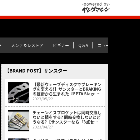
ツ
メンテ＆レストア
ビギナー
Q＆A
ニュース＆トピックス
【BRAND POST】サンスター
【最新ウェーブディスクでブレーキン
グを変える!】サンスターとBRAKING
の技術から生まれた『EPTA Stage 0
Racing Disc』
2023/05/22
チェーンとスプロケットは同時交換し
ないと損をする? 同時交換しないとど
うなる?【サンスターなら「3点セッ
ト」があるから迷わない!】
2023/04/27