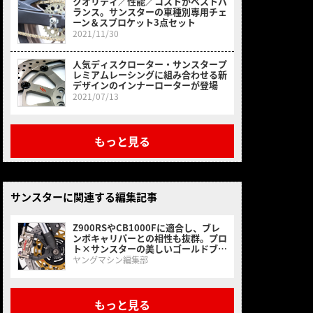
クオリティ／性能／コストがベストバ
ランス。サンスターの車種別専用チェ
ーン＆スプロケット3点セット
2021/11/30
人気ディスクローター・サンスタープ
レミアムレーシングに組み合わせる新
デザインのインナーローターが登場
2021/07/13
もっと見る
サンスターに関連する編集記事
Z900RSやCB1000Fに適合し、ブレ
ンボキャリパーとの相性も抜群。プロ
ト×サンスターの美しいゴールドブレ
ーキディスクが登場
ヤングマシン編集部
もっと見る