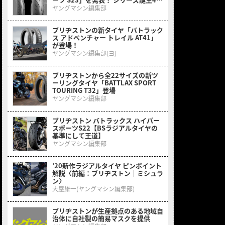
周年で気合いのBATTLAX
ヤングマシン編集部
ブリヂストンの新タイヤ「バトラック
ス アドベンチャー トレイル AT41」
が登場！
ヤングマシン編集部(ヨ)
ブリヂストンから全22サイズの新ツ
ーリングタイヤ「BATTLAX SPORT
TOURING T32」登場
ヤングマシン編集部
ブリヂストン バトラックス ハイパー
スポーツS22【BSラジアルタイヤの
基準にして王道】
ヤングマシン編集部
’20新作ラジアルタイヤ ピンポイント
解説〈前編：ブリヂストン｜ミシュラ
ン〉
大屋雄一(ヤングマシン編集部)
ブリヂストンが生産拠点のある地域自
治体に自社製の簡易マスクを提供