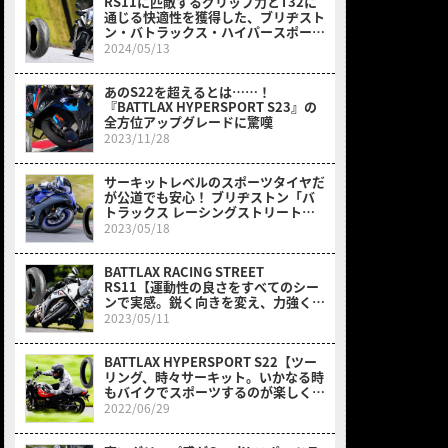
RS11に匹敵するグリップ力とT32に
通じる快適性を獲得した、ブリヂスト
ン・バトラックス・ハイパースポーツ
S23
2024/05/13
あのS22を超えるとは……！
『BATTLAX HYPERSPORT S23』の
全方位アップグレードに驚嘆
2023/11/28
サーキットレベルのスポーツタイヤだ
が公道でも安心！ ブリヂストン「バ
トラックス レーシングストリート
RS11」試乗
2023/05/18
BATTLAX RACING STREET
RS11【運動性の良さをすべてのシー
ンで実感。鋭く向きを変え、力強く立
ち上がる！】
2023/05/11
BATTLAX HYPERSPORT S22【ツー
リング、時々サーキット。いかなる時
もバイクでスポーツするのが楽しくな
る！】
2022/06/29