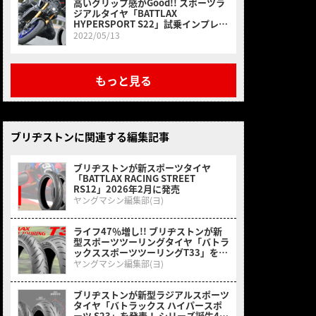
高いグリップ感がGood!! スポーツラ
ジアルタイヤ「BATTLAX
HYPERSPORT S22」試乗インプレッ
ション
2022/05/13
もっと見る
ブリヂストンに関連する編集記事
ブリヂストンが新スポーツタイヤ
「BATTLAX RACING STREET
RS12」2026年2月に発売
ヤングマシン編集部(ヨ)
ライフ47％増し!! ブリヂストンが新
型スポーツツーリングタイヤ「バトラ
ックススポーツツーリングT33」を発
表
ヤングマシン編集部(ヨ)
ブリヂストンが新型ラジアルスポーツ
タイヤ「バトラックス ハイパースポ
ーツ S23」を発表！ シリーズ誕生40