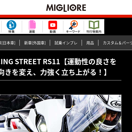
[日本車]
新車[外国車]
試乗インプレ
用品
カスタム＆パー
RACING STREET RS11【運動性の良さを
向きを変え、力強く立ち上がる！】