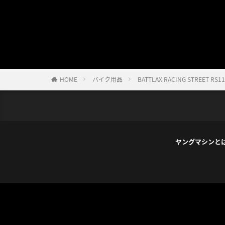
HOME
バイク用品
BATTLAX RACING ST
ヤングマシンと