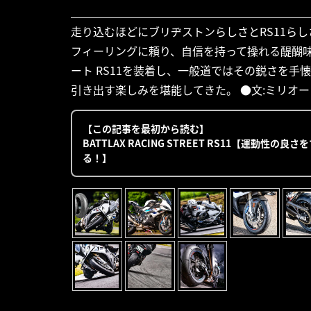
走り込むほどにブリヂストンらしさとRS11ら
フィーリングに頼り、自信を持って操れる醍醐味は
ート RS11を装着し、一般道ではその鋭さを
引き出す楽しみを堪能してきた。 ●文:ミリオーレ編集
【この記事を最初から読む】
BATTLAX RACING STREET RS11【運
る！】