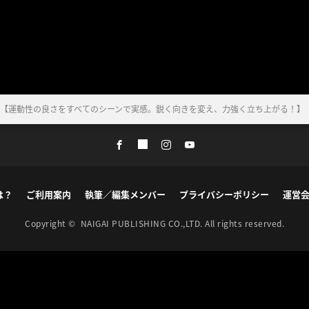
REET RS11【運動性の良さをすべてのシーンで実感。鋭く向きを変え、力強く立ち上がる！】
は？
ご利用案内
執筆／編集メンバー
プライバシーポリシー
運営
Copyright ©
NAIGAI PUBLISHING CO.,LTD.
All rights reserved.