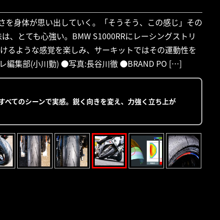
しさを身体が思い出していく。「そうそう、この感じ」その
、とても心強い。BMW S1000RRにレーシングストリ
手懐けるような感覚を楽しみ、サーキットではその運動性を
部(小川勤) ●写真:長谷川徹 ●BRAND PO […]
動性の良さをすべてのシーンで実感。鋭く向きを変え、力強く立ち上が