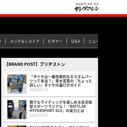
ツ
メンテ＆レストア
ビギナー
Q＆A
ニュース＆トピックス
【BRAND POST】ブリヂストン
「タイヤは一番効果的なカスタムパー
ツって本当？」青木宣篤の『ちょっと
詳しい』タイヤの選び方ガイド
2025/05/15
雨でもライディングを楽しめる全天候
型スポーツラジアル！『BATTLAX
HYPERSPORT S23』の実力とは
2024/10/17