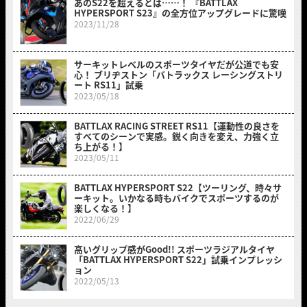
あのS22を超えるとは……！ 『BATTLAX
HYPERSPORT S23』の全方位アップグレードに驚嘆
2023/11/28
サーキットレベルのスポーツタイヤだが公道でも安
心！ ブリヂストン「バトラックス レーシングストリ
ート RS11」試乗
2023/05/18
BATTLAX RACING STREET RS11【運動性の良さを
すべてのシーンで実感。鋭く向きを変え、力強く立
ち上がる！】
2023/05/11
BATTLAX HYPERSPORT S22【ツーリング、時々サ
ーキット。いかなる時もバイクでスポーツするのが
楽しくなる！】
2022/06/29
高いグリップ感がGood!! スポーツラジアルタイヤ
「BATTLAX HYPERSPORT S22」試乗インプレッシ
ョン
2022/05/13