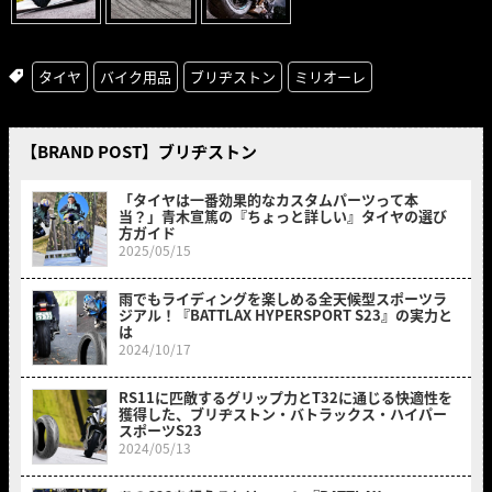
タイヤ
バイク用品
ブリヂストン
ミリオーレ
【BRAND POST】ブリヂストン
「タイヤは一番効果的なカスタムパーツって本
当？」青木宣篤の『ちょっと詳しい』タイヤの選び
方ガイド
2025/05/15
雨でもライディングを楽しめる全天候型スポーツラ
ジアル！『BATTLAX HYPERSPORT S23』の実力と
は
2024/10/17
RS11に匹敵するグリップ力とT32に通じる快適性を
獲得した、ブリヂストン・バトラックス・ハイパー
スポーツS23
2024/05/13