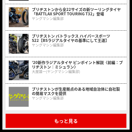
ブリヂストンから全22サイズの新ツーリングタイヤ
「BATTLAX SPORT TOURING T32」登場
ヤングマシン編集部
ブリヂストン バトラックス ハイパースポーツ
S22【BSラジアルタイヤの基準にして王道】
ヤングマシン編集部
’20新作ラジアルタイヤ ピンポイント解説〈前編：ブ
リヂストン｜ミシュラン〉
大屋雄一(ヤングマシン編集部)
ブリヂストンが生産拠点のある地域自治体に自社製
の簡易マスクを提供
ヤングマシン編集部
もっと見る