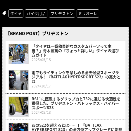
タイヤ
バイク用品
ブリヂストン
ミリオーレ
【BRAND POST】ブリヂストン
「タイヤは一番効果的なカスタムパーツって本
当？」青木宣篤の『ちょっと詳しい』タイヤの選び
方ガイド
2025/05/15
雨でもライディングを楽しめる全天候型スポーツラ
ジアル！『BATTLAX HYPERSPORT S23』の実力と
は
2024/10/17
RS11に匹敵するグリップ力とT32に通じる快適性を
獲得した、ブリヂストン・バトラックス・ハイパー
スポーツS23
2024/05/13
あのS22を超えるとは……！ 『BATTLAX
HYPERSPORT S23』の全方位アップグレードに驚嘆