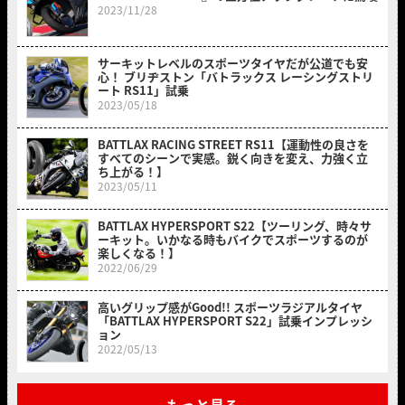
2023/11/28
サーキットレベルのスポーツタイヤだが公道でも安
心！ ブリヂストン「バトラックス レーシングストリ
ート RS11」試乗
2023/05/18
BATTLAX RACING STREET RS11【運動性の良さを
すべてのシーンで実感。鋭く向きを変え、力強く立
ち上がる！】
2023/05/11
BATTLAX HYPERSPORT S22【ツーリング、時々サ
ーキット。いかなる時もバイクでスポーツするのが
楽しくなる！】
2022/06/29
高いグリップ感がGood!! スポーツラジアルタイヤ
「BATTLAX HYPERSPORT S22」試乗インプレッシ
ョン
2022/05/13
もっと見る