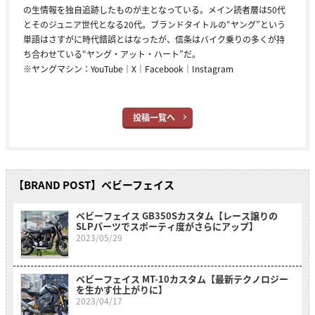
の生情報を独自追跡したものが主となっている。メイン読者層は50代
とそのジュニア世代となる20代。ブランドタイトルの“ヤング”という
単語はさすがに時代錯誤とはなったが、信条はバイク乗りの多くが持
ち合わせている“ヤング・アット・ハート”だ。
※ヤングマシン：
YouTube
｜
X
｜
Facebook
｜
Instagram
投稿一覧へ
【BRAND POST】ベビーフェイス
ベビーフェイス GB350Sカスタム【レース譲りの
SLPパーツでスポーティ度がさらにアップ】
2023/05/29
ベビーフェイス MT-10カスタム【最新テクノロジー
を生かす仕上がりに】
2023/04/17