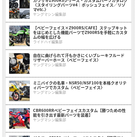
カワサキZ900RSシリーズ・カスタムパーツカタログ
〈スタイリングパーツ#4｜ポッシュフェイス／リゾ
マetc.〉
ヤングマシン編集部
【ベビーフェイス×Z900RS/CAFE】ステップキット
をはじめとした機能パーツでZ900RSを手軽にカスタ
ムの幅を広げる
ライドハイ編集部
自在に曲げられて汗もかきにくいブレーキフルード
リザーバーホース〈ベビーフェイス〉
ヤングマシン編集部
ミニバイクの名車・NSR50/NSF100を本格クオリテ
ィパーツでカスタム〈ベビーフェイス〉
ヤングマシン編集部
CBR600RRベビーフェイスカスタム【勝つための性
能を引き出す最新パーツを装着】
ヤングマシン編集部