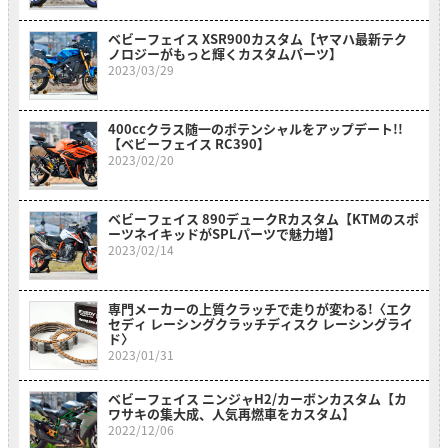
ベビーフェイス XSR900カスタム【ヤマハ最新テク
ノロジーがもっと輝くカスタムパーツ】
2023/03/29
400ccクラス随一のポテンシャルをアップデート!!
【ベビーフェイス RC390】
2023/02/20
ベビーフェイス 890デュークRカスタム【KTMのスポ
ーツネイキッドがSPLパーツで魅力増】
2023/02/14
専門メーカーの上質クラッチで走りが変わる!〈エク
セディ レーシングクラッチディスク レーシングライ
ド〉
2023/01/31
ベビーフェイス ニンジャH2/カーボンカスタム【カ
ワサキの集大成、人気再燃車をカスタム】
2022/12/06