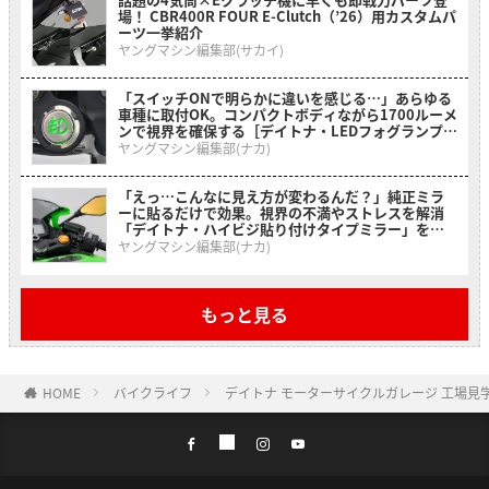
場！ CBR400R FOUR E-Clutch（’26）用カスタムパ
ーツ一挙紹介
ヤングマシン編集部(サカイ)
「スイッチONで明らかに違いを感じる…」あらゆる
車種に取付OK。コンパクトボディながら1700ルーメ
ンで視界を確保する［デイトナ・LEDフォグランプユ
ニット プレシャスレイ スモール］
ヤングマシン編集部(ナカ)
「えっ…こんなに見え方が変わるんだ？」純正ミラ
ーに貼るだけで効果。視界の不満やストレスを解消
「デイトナ・ハイビジ貼り付けタイプミラー」を紹
介！
ヤングマシン編集部(ナカ)
もっと見る
HOME
バイクライフ
デイトナ モーターサイクルガレージ 工場見