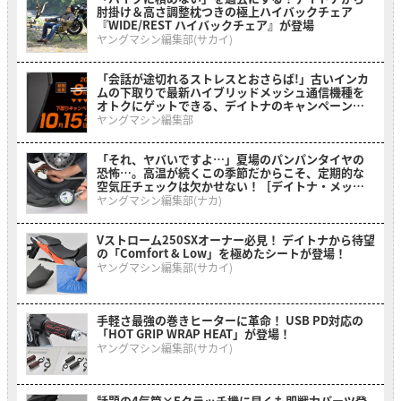
肘掛け＆高さ調整枕つきの極上ハイバックチェア
『WIDE/REST ハイバックチェア』が登場
ヤングマシン編集部(サカイ)
「会話が途切れるストレスとおさらば!」古いインカ
ムの下取りで最新ハイブリッドメッシュ通信機種を
オトクにゲットできる、デイトナのキャンペーンが
開催中
ヤングマシン編集部
「それ、ヤバいですよ…」夏場のパンパンタイヤの
恐怖…。高温が続くこの季節だからこそ、定期的な
空気圧チェックは欠かせない！［デイトナ・メッシ
ュホース付きエアゲージ デプスゲージ付き］
ヤングマシン編集部(ナカ)
Vストローム250SXオーナー必見！ デイトナから待望
の「Comfort & Low」を極めたシートが登場！
ヤングマシン編集部(サカイ)
手軽さ最強の巻きヒーターに革命！ USB PD対応の
「HOT GRIP WRAP HEAT」が登場！
ヤングマシン編集部(サカイ)
話題の4気筒×Eクラッチ機に早くも即戦力パーツ登