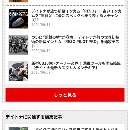
デイトナが放つ新星インカム「RESO」！ 古いインカ
ムを“軍資金”に最新スペックへ乗り換える大チャン
ス!!
2026/06/17
ついに“距離の壁”が崩壊！ デイトナが放つ世界初技
術の新型インカム「RESO PILOT PRO」を速攻テス
ト！
2026/06/16
新型CB1000Fオーナー必見！ 洗車ツールも同時降臨
【デイトナ最新カスタム＆メンテギア】
2026/06/03
もっと見る
デイトナに関連する編集記事
「バイクに積めない」を過去にする！デイトナから