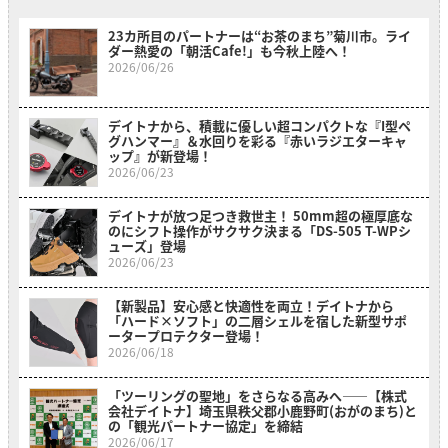
23カ所目のパートナーは“お茶のまち”菊川市。ライ
ダー熱愛の「朝活Cafe!」も今秋上陸へ！
2026/06/26
デイトナから、積載に優しい超コンパクトな『I型ペ
グハンマー』＆水回りを彩る『赤いラジエターキャ
ップ』が新登場！
2026/06/23
デイトナが放つ足つき救世主！ 50mm超の極厚底な
のにシフト操作がサクサク決まる「DS-505 T-WPシ
ューズ」登場
2026/06/23
【新製品】安心感と快適性を両立！デイトナから
「ハード×ソフト」の二層シェルを宿した新型サポ
ータープロテクター登場！
2026/06/18
「ツーリングの聖地」をさらなる高みへ――【株式
会社デイトナ】埼玉県秩父郡小鹿野町(おがのまち)と
の「観光パートナー協定」を締結
2026/06/17