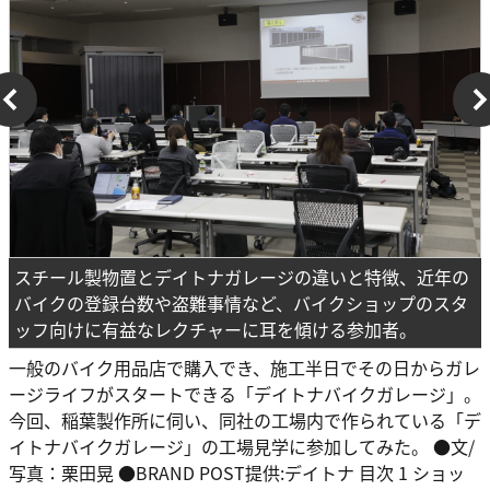
スチール製物置とデイトナガレージの違いと特徴、近年の
バイクの登録台数や盗難事情など、バイクショップのスタ
ッフ向けに有益なレクチャーに耳を傾ける参加者。
一般のバイク用品店で購入でき、施工半日でその日からガレ
ージライフがスタートできる「デイトナバイクガレージ」。
今回、稲葉製作所に伺い、同社の工場内で作られている「デ
イトナバイクガレージ」の工場見学に参加してみた。 ●文/
写真：栗田晃 ●BRAND POST提供:デイトナ 目次 1 ショッ