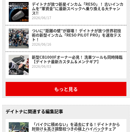
デイトナが放つ新星インカム「RESO」！ 古いインカ
ムを“軍資金”に最新スペックへ乗り換える大チャン
ス!!
2026/06/17
ついに“距離の壁”が崩壊！ デイトナが放つ世界初技
術の新型インカム「RESO PILOT PRO」を速攻テス
ト！
2026/06/16
新型CB1000Fオーナー必見！ 洗車ツールも同時降臨
【デイトナ最新カスタム＆メンテギア】
2026/06/03
もっと見る
デイトナに関連する編集記事
「バイクに積めない」を過去にする！デイトナから
肘掛け＆高さ調整枕つきの極上ハイバックチェア