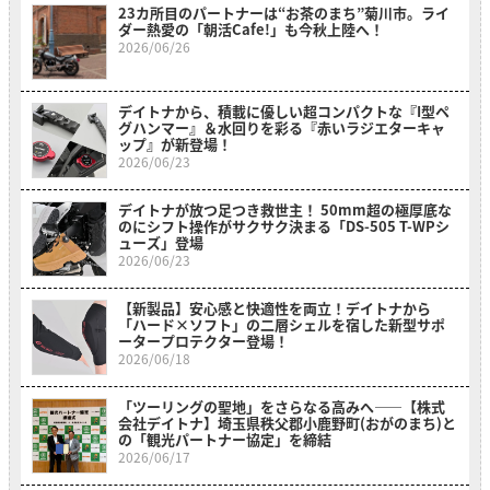
23カ所目のパートナーは“お茶のまち”菊川市。ライ
ダー熱愛の「朝活Cafe!」も今秋上陸へ！
2026/06/26
デイトナから、積載に優しい超コンパクトな『I型ペ
グハンマー』＆水回りを彩る『赤いラジエターキャ
ップ』が新登場！
2026/06/23
デイトナが放つ足つき救世主！ 50mm超の極厚底な
のにシフト操作がサクサク決まる「DS-505 T-WPシ
ューズ」登場
2026/06/23
【新製品】安心感と快適性を両立！デイトナから
「ハード×ソフト」の二層シェルを宿した新型サポ
ータープロテクター登場！
2026/06/18
「ツーリングの聖地」をさらなる高みへ――【株式
会社デイトナ】埼玉県秩父郡小鹿野町(おがのまち)と
の「観光パートナー協定」を締結
2026/06/17