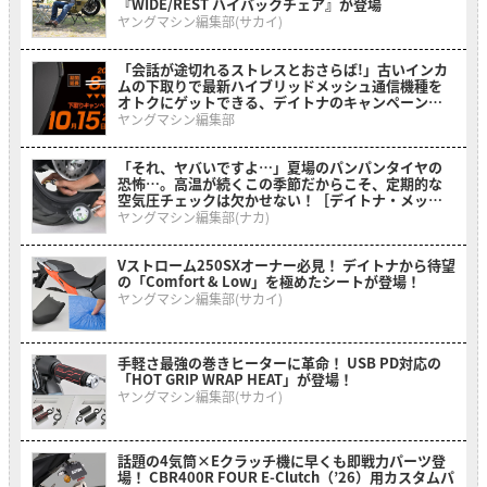
『WIDE/REST ハイバックチェア』が登場
ヤングマシン編集部(サカイ)
「会話が途切れるストレスとおさらば!」古いインカ
ムの下取りで最新ハイブリッドメッシュ通信機種を
オトクにゲットできる、デイトナのキャンペーンが
開催中
ヤングマシン編集部
「それ、ヤバいですよ…」夏場のパンパンタイヤの
恐怖…。高温が続くこの季節だからこそ、定期的な
空気圧チェックは欠かせない！［デイトナ・メッシ
ュホース付きエアゲージ デプスゲージ付き］
ヤングマシン編集部(ナカ)
Vストローム250SXオーナー必見！ デイトナから待望
の「Comfort & Low」を極めたシートが登場！
ヤングマシン編集部(サカイ)
手軽さ最強の巻きヒーターに革命！ USB PD対応の
「HOT GRIP WRAP HEAT」が登場！
ヤングマシン編集部(サカイ)
話題の4気筒×Eクラッチ機に早くも即戦力パーツ登
場！ CBR400R FOUR E-Clutch（’26）用カスタムパ