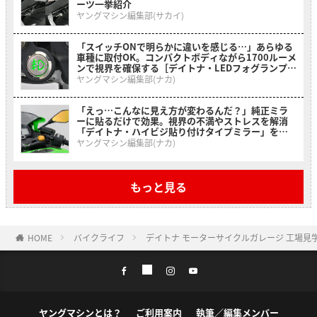
ーツ一挙紹介
ヤングマシン編集部(サカイ)
「スイッチONで明らかに違いを感じる…」あらゆる
車種に取付OK。コンパクトボディながら1700ルーメ
ンで視界を確保する［デイトナ・LEDフォグランプユ
ニット プレシャスレイ スモール］
ヤングマシン編集部(ナカ)
「えっ…こんなに見え方が変わるんだ？」純正ミラ
ーに貼るだけで効果。視界の不満やストレスを解消
「デイトナ・ハイビジ貼り付けタイプミラー」を紹
介！
ヤングマシン編集部(ナカ)
もっと見る
HOME
バイクライフ
デイトナ モーターサイクルガレージ 工場見
ヤングマシンとは？
ご利用案内
執筆／編集メンバー