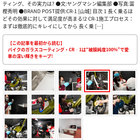
ティング、その実力は? ●文:ヤングマシン編集部 ●写真:冨
樫秀明 ●BRAND POST提供:CR-1 [山城] 目次 1 長く乗るほ
どその効果に対して満足度が高まる!2 CR-1施工プロセス：
まずは徹底的にキレイにしてから 長く乗 […]
【この記事を最初から読む】
バイクのガラスコーティング・CR‐1は“被膜純度100%”で愛
車の深い輝きをキープ!