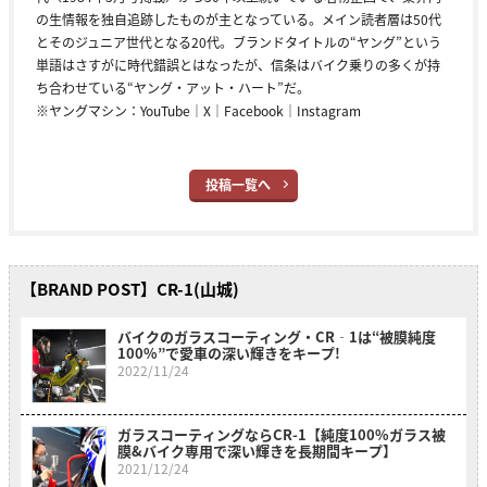
の生情報を独自追跡したものが主となっている。メイン読者層は50代
とそのジュニア世代となる20代。ブランドタイトルの“ヤング”という
単語はさすがに時代錯誤とはなったが、信条はバイク乗りの多くが持
ち合わせている“ヤング・アット・ハート”だ。
※ヤングマシン：
YouTube
｜
X
｜
Facebook
｜
Instagram
投稿一覧へ
【BRAND POST】CR-1(山城)
バイクのガラスコーティング・CR‐1は“被膜純度
100%”で愛車の深い輝きをキープ!
2022/11/24
ガラスコーティングならCR-1【純度100%ガラス被
膜&バイク専用で深い輝きを長期間キープ】
2021/12/24