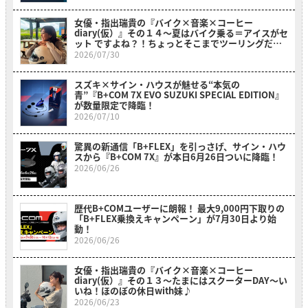
女優・指出瑞貴の『バイク×音楽×コーヒー
diary(仮）』その１４〜夏はバイク乗る＝アイスがセ
ット ですよね？！ちょっとそこまでツーリングだ
よ！～
2026/07/30
スズキ×サイン・ハウスが魅せる“本気の
青”『B+COM 7X EVO SUZUKI SPECIAL EDITION』
が数量限定で降臨！
2026/07/10
驚異の新通信「B+FLEX」を引っさげ、サイン・ハウ
スから『B+COM 7X』が本日6月26日ついに降臨！
2026/06/26
歴代B+COMユーザーに朗報！ 最大9,000円下取りの
「B+FLEX乗換えキャンペーン」が7月30日より始
動！
2026/06/26
女優・指出瑞貴の『バイク×音楽×コーヒー
diary(仮）』その１３〜たまにはスクーターDAY～い
いね！ほのぼの休日with妹♪
2026/06/23