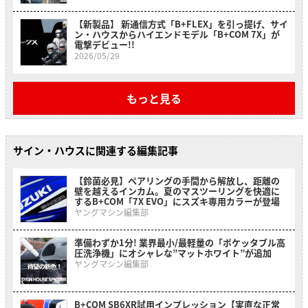
【新製品】 新通信方式「B+FLEX」を引っ提げ、サイ
ン・ハウスからハイエンドモデル「B+COM 7X」が
電撃デビュー!!
2026/05/29
もっと見る
サイン・ハウスに関連する編集記事
【鈴菌必見】ペアリングの手間から解放し、距離の
壁を越えるインカム。夏のマスツーリングを快適に
するB+COM「7X EVO」にスズキ専用カラーが登場
ヤングマシン編集部
準備わずか1分! 業界最小/最軽量の「ポケッタブル高
圧洗浄機」にオシャレな”マットホワイト”が追加
ヤングマシン編集部
B+COM SB6XR試用インプレッション【実直な正常