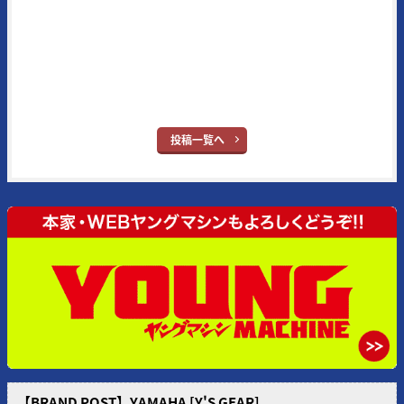
の生情報を独自追跡したものが主となっている。メイン読者層は50代
とそのジュニア世代となる20代。ブランドタイトルの“ヤング”という
単語はさすがに時代錯誤とはなったが、信条はバイク乗りの多くが持
ち合わせている“ヤング・アット・ハート”だ。
※ヤングマシン：
YouTube
｜
X
｜
Facebook
｜
Instagram
投稿一覧へ
【BRAND POST】YAMAHA [Y'S GEAR]