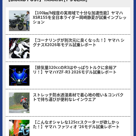
【100㎞/h程度の実用域で十分な加速性能】ヤマハ
XSR155を全日本ライダー岡崎静夏が試乗インプレッ
ション
2026/08/03
【コーナリングが別次元に良くなった！】ヤマハ シ
グナスX2026年モデル試乗レポート
2026/07/06
【排気量320ccのR3はやっぱりトルクに余裕ア
リ！】ヤマハYZF-R3 2026モデル試乗レポート
2026/05/30
ストレッチ防水透湿素材で着心地の軽い＆コンパク
トで持ち運びが便利なレインウエア
2026/05/18
【こんなオシャレな125ccスクーターが欲しかっ
た！】ヤマハ ファツィオ ’26モデル試乗レポート
2026/04/28