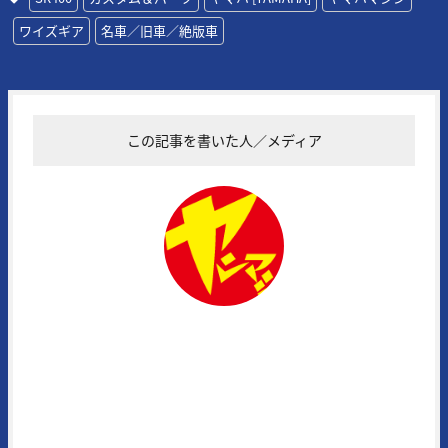
ワイズギア
名車／旧車／絶版車
この記事を書いた人／メディア
ヤングマシン編集部
1972年に創刊された日本の老舗モーターサイクルマガジンの一誌。常
にその時代の熱いバイク達を追い続け、最新モデル＆アイテムの実証テ
ストに定評がある。また、代名詞となる新車スクープはRG400/500Γ時
代（1984年3月号掲載）から30年以上続いている名物企画で、業界内