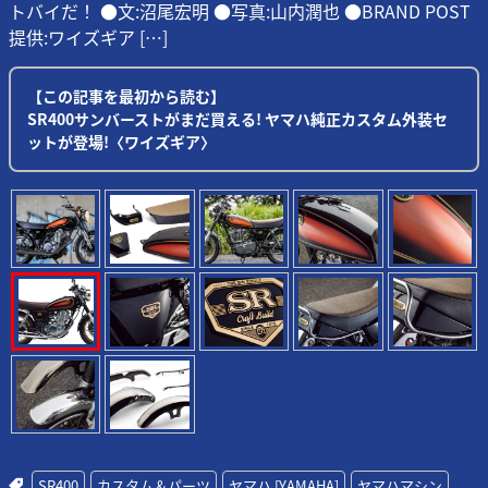
トバイだ！ ●文:沼尾宏明 ●写真:山内潤也 ●BRAND POST
提供:ワイズギア […]
【この記事を最初から読む】
SR400サンバーストがまだ買える! ヤマハ純正カスタム外装セ
ットが登場!〈ワイズギア〉
SR400
カスタム＆パーツ
ヤマハ [YAMAHA]
ヤマハマシン