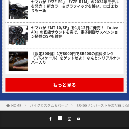
ヤマハが「YZF-R1」「YZF-R1M」の2024年モデル
を発売！ 新カラー＆グラフィックを纏い、ロゴまわ
りも一新
ヤングマシン編集部(ヨ)
ヤマハが「MT-10/SP」を1月12日に発売！ 『αlive
AD』の官能サウンドを奏で、電子制御サスペンショ
ン搭載のSPも健在
ヤングマシン編集部(ヨ)
【限定300個】1万8000円でSR400の燃料タンク
（1/6スケール）をゲットせよ！ なんとシリアルナン
バー入り
ヤングマシン編集部(ヨ)
もっと見る
HOME
バイクカスタム＆パーツ
SR400サンバーストがまだ買え