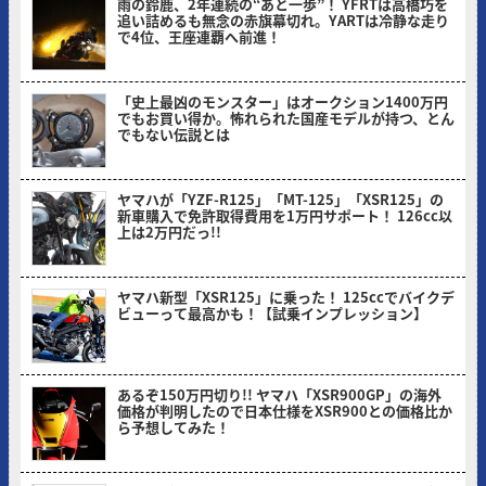
雨の鈴鹿、2年連続の“あと一歩”！ YFRTは高橋巧を
追い詰めるも無念の赤旗幕切れ。YARTは冷静な走り
で4位、王座連覇へ前進！
ヤングマシン編集部(サカイ)
「史上最凶のモンスター」はオークション1400万円
でもお買い得か。怖れられた国産モデルが持つ、とん
でもない伝説とは
ヤングマシン編集部(ナカ)
ヤマハが「YZF-R125」「MT-125」「XSR125」の
新車購入で免許取得費用を1万円サポート！ 126cc以
上は2万円だっ!!
ヤングマシン編集部(ヨ)
ヤマハ新型「XSR125」に乗った！ 125ccでバイクデ
ビューって最高かも！【試乗インプレッション】
ミヤケン(ヤングマシン編集部)
あるぞ150万円切り!! ヤマハ「XSR900GP」の海外
価格が判明したので日本仕様をXSR900との価格比か
ら予想してみた！
ヤングマシン編集部(ヨ)