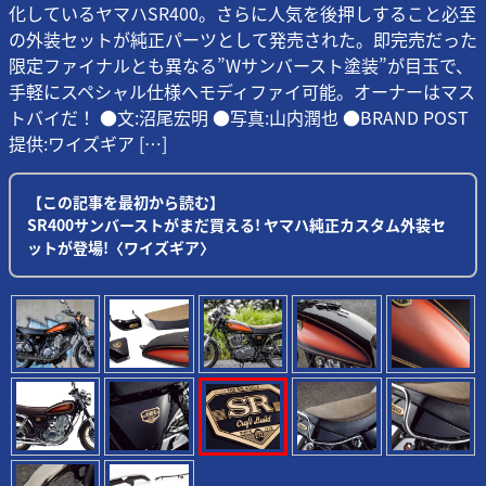
化しているヤマハSR400。さらに人気を後押しすること必至
の外装セットが純正パーツとして発売された。即完売だった
限定ファイナルとも異なる”Wサンバースト塗装”が目玉で、
手軽にスペシャル仕様へモディファイ可能。オーナーはマス
トバイだ！ ●文:沼尾宏明 ●写真:山内潤也 ●BRAND POST
提供:ワイズギア […]
【この記事を最初から読む】
SR400サンバーストがまだ買える! ヤマハ純正カスタム外装セ
ットが登場!〈ワイズギア〉