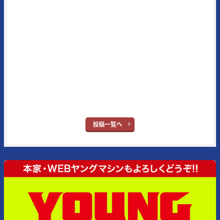
1972年に創刊された日本の老舗モーターサイクルマガジンの一誌。常
にその時代の熱いバイク達を追い続け、最新モデル＆アイテムの実証テ
ストに定評がある。また、代名詞となる新車スクープはRG400/500Γ時
代（1984年3月号掲載）から30年以上続いている名物企画で、業界内
の生情報を独自追跡したものが主となっている。メイン読者層は50代
とそのジュニア世代となる20代。ブランドタイトルの“ヤング”という
単語はさすがに時代錯誤とはなったが、信条はバイク乗りの多くが持
ち合わせている“ヤング・アット・ハート”だ。
※ヤングマシン：
YouTube
｜
X
｜
Facebook
｜
Instagram
投稿一覧へ