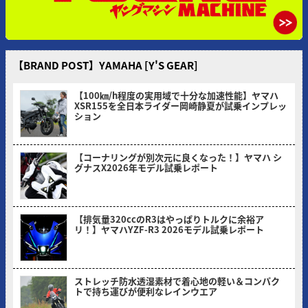
【BRAND POST】YAMAHA [Y'S GEAR]
【100㎞/h程度の実用域で十分な加速性能】ヤマハ
XSR155を全日本ライダー岡崎静夏が試乗インプレッ
ション
2026/08/03
【コーナリングが別次元に良くなった！】ヤマハ シ
グナスX2026年モデル試乗レポート
2026/07/06
【排気量320ccのR3はやっぱりトルクに余裕ア
リ！】ヤマハYZF-R3 2026モデル試乗レポート
2026/05/30
ストレッチ防水透湿素材で着心地の軽い＆コンパク
トで持ち運びが便利なレインウエア
2026/05/18