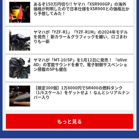
あるぞ150万円切り!! ヤマハ「XSR900GP」の海外
価格が判明したので日本仕様をXSR900との価格比か
ら予想してみた！
ヤングマシン編集部(ヨ)
ヤマハが「YZF-R1」「YZF-R1M」の2024年モデル
を発売！ 新カラー＆グラフィックを纏い、ロゴまわ
りも一新
ヤングマシン編集部(ヨ)
ヤマハが「MT-10/SP」を1月12日に発売！ 『αlive
AD』の官能サウンドを奏で、電子制御サスペンショ
ン搭載のSPも健在
ヤングマシン編集部(ヨ)
【限定300個】1万8000円でSR400の燃料タンク
（1/6スケール）をゲットせよ！ なんとシリアルナン
バー入り
ヤングマシン編集部(ヨ)
もっと見る