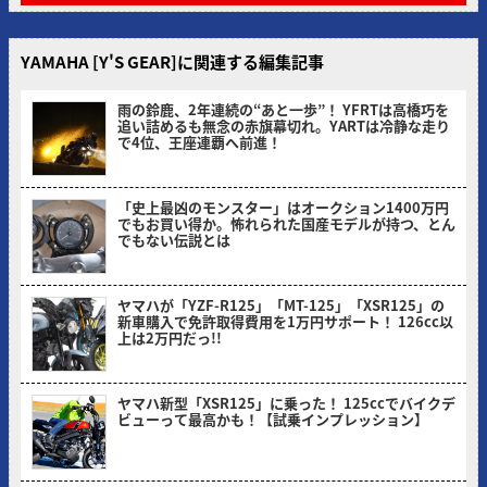
YAMAHA [Y'S GEAR]に関連する編集記事
雨の鈴鹿、2年連続の“あと一歩”！ YFRTは高橋巧を
追い詰めるも無念の赤旗幕切れ。YARTは冷静な走り
で4位、王座連覇へ前進！
ヤングマシン編集部(サカイ)
「史上最凶のモンスター」はオークション1400万円
でもお買い得か。怖れられた国産モデルが持つ、とん
でもない伝説とは
ヤングマシン編集部(ナカ)
ヤマハが「YZF-R125」「MT-125」「XSR125」の
新車購入で免許取得費用を1万円サポート！ 126cc以
上は2万円だっ!!
ヤングマシン編集部(ヨ)
ヤマハ新型「XSR125」に乗った！ 125ccでバイクデ
ビューって最高かも！【試乗インプレッション】
ミヤケン(ヤングマシン編集部)