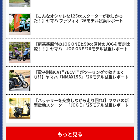
【こんなオシャレな125ccスクーターが欲しかっ
た！】ヤマハ ファツィオ ’26モデル試乗レポート
2026/04/28
【新基準原付のJOG ONEと50cc原付のJOGを実走比
較！！】ヤマハ JOG ONE ’26モデル試乗レポート
2026/03/31
【電子制御CVT“YECVT”がツーリングで効きまく
り!?】ヤマハ「NMAX155」 ’26モデル試乗レポート
2026/02/24
【バッテリーを交換しながら走り回れ!】ヤマハの新
型電動スクーター「JOG E」’25モデル試乗レポート
2026/01/30
もっと見る