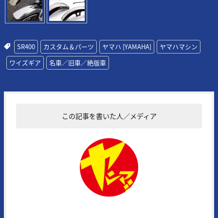
SR400
カスタム＆パーツ
ヤマハ [YAMAHA]
ヤマハマシン
ワイズギア
名車／旧車／絶版車
この記事を書いた人／メディア
ヤングマシン編集部