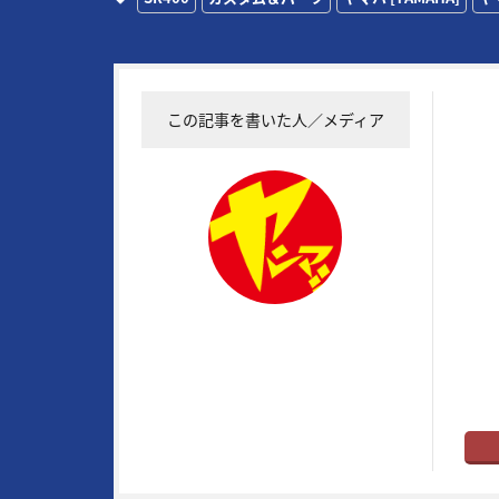
この記事を書いた人／メディア
19
常に
実証
RG4
物企
メイ
トル
はバ
ヤングマシン編集部
ト”だ
※ヤ