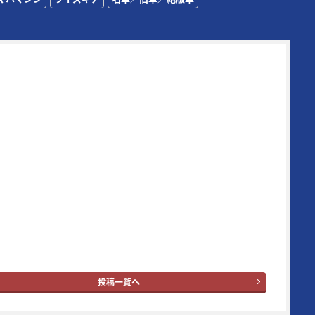
72年に創刊された日本の老舗モーターサイクルマガジンの一誌。
その時代の熱いバイク達を追い続け、最新モデル＆アイテムの
テストに定評がある。また、代名詞となる新車スクープは
00/500Γ時代（1984年3月号掲載）から30年以上続いている名
画で、業界内の生情報を独自追跡したものが主となっている。
ン読者層は50代とそのジュニア世代となる20代。ブランドタイ
の“ヤング”という単語はさすがに時代錯誤とはなったが、信条
イク乗りの多くが持ち合わせている“ヤング・アット・ハー
。
ングマシン：
YouTube
｜
X
｜
Facebook
｜
Instagram
投稿一覧へ