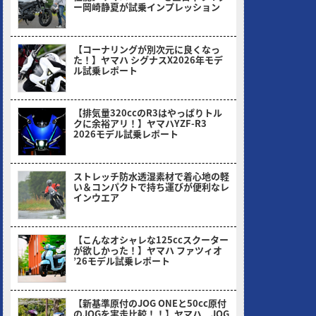
ー岡崎静夏が試乗インプレッション
2026/08/03
【コーナリングが別次元に良くなっ
た！】ヤマハ シグナスX2026年モデ
ル試乗レポート
2026/07/06
【排気量320ccのR3はやっぱりトル
クに余裕アリ！】ヤマハYZF-R3
2026モデル試乗レポート
2026/05/30
ストレッチ防水透湿素材で着心地の軽
い＆コンパクトで持ち運びが便利なレ
インウエア
2026/05/18
【こんなオシャレな125ccスクーター
が欲しかった！】ヤマハ ファツィオ
’26モデル試乗レポート
2026/04/28
【新基準原付のJOG ONEと50cc原付
のJOGを実走比較！！】ヤマハ JOG