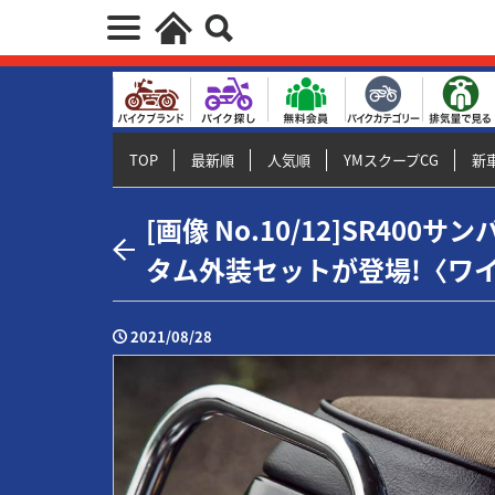
TOP
最新順
人気順
YMスクープCG
新車
[画像 No.10/12]SR40
タム外装セットが登場!〈ワ
2021/08/28