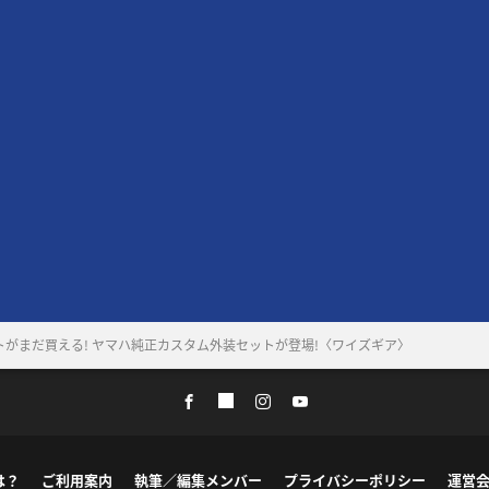
ストがまだ買える! ヤマハ純正カスタム外装セットが登場!〈ワイズギア〉
は？
ご利用案内
執筆／編集メンバー
プライバシーポリシー
運営