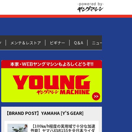
ツ
メンテ＆レストア
ビギナー
Q＆A
ニュース＆トピックス
【BRAND POST】YAMAHA [Y'S GEAR]
【100㎞/h程度の実用域で十分な加速
性能】ヤマハXSR155を全日本ライダ