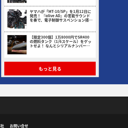
ヤマハが「MT-10/SP」を1月12日に
発売！ 『αlive AD』の官能サウンド
を奏で、電子制御サスペンション搭載
のSPも健在
ヤングマシン編集部(ヨ)
【限定300個】1万8000円でSR400
の燃料タンク（1/6スケール）をゲッ
トせよ！ なんとシリアルナンバー入
り
ヤングマシン編集部(ヨ)
もっと見る
会社
お問い合せ