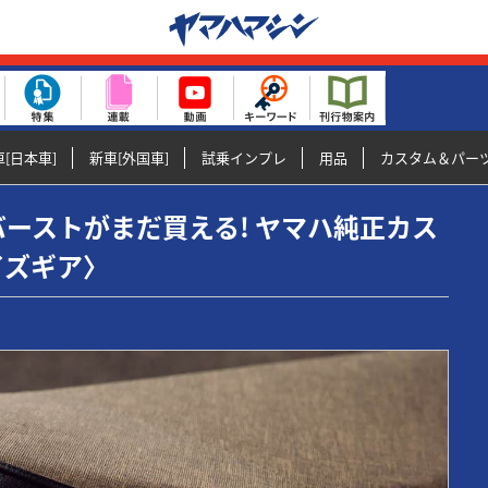
[日本車]
新車[外国車]
試乗インプレ
用品
カスタム＆パー
0サンバーストがまだ買える! ヤマハ純正カス
イズギア〉