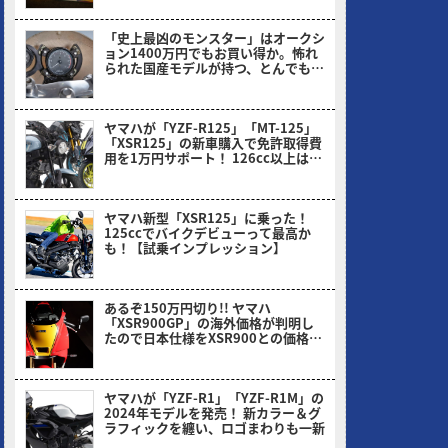
「史上最凶のモンスター」はオークシ
ョン1400万円でもお買い得か。怖れ
られた国産モデルが持つ、とんでもな
い伝説とは
ヤングマシン編集部(ナカ)
ヤマハが「YZF-R125」「MT-125」
「XSR125」の新車購入で免許取得費
用を1万円サポート！ 126cc以上は2
万円だっ!!
ヤングマシン編集部(ヨ)
ヤマハ新型「XSR125」に乗った！
125ccでバイクデビューって最高か
も！【試乗インプレッション】
ミヤケン(ヤングマシン編集部)
あるぞ150万円切り!! ヤマハ
「XSR900GP」の海外価格が判明し
たので日本仕様をXSR900との価格比
から予想してみた！
ヤングマシン編集部(ヨ)
ヤマハが「YZF-R1」「YZF-R1M」の
2024年モデルを発売！ 新カラー＆グ
ラフィックを纏い、ロゴまわりも一新
ヤングマシン編集部(ヨ)