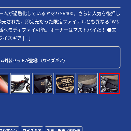
ームが過熱化しているヤマハSR400。さらに人気を後押し
発売された。即完売だった限定ファイナルとも異なる”Wサ
様へモディファイ可能。オーナーはマストバイだ！ ●文:
ワイズギア […]
スタム外装セットが登場!〈ワイズギア〉
マハマシン
ワイズギア
名車／旧車／絶版車