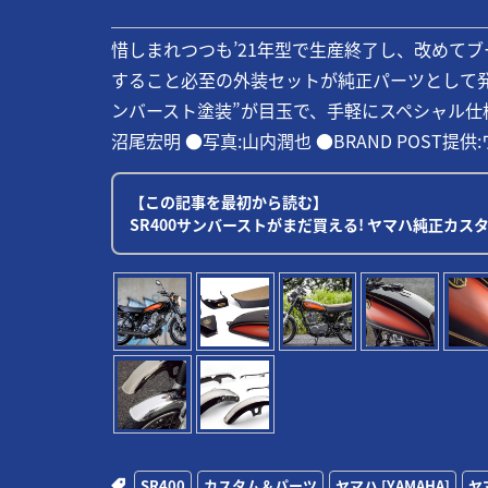
惜しまれつつも’21年型で生産終了し、改めてブ
すること必至の外装セットが純正パーツとして
ンバースト塗装”が目玉で、手軽にスペシャル仕
沼尾宏明 ●写真:山内潤也 ●BRAND POST提供:
【この記事を最初から読む】
SR400サンバーストがまだ買える! ヤマハ純正カ
SR400
カスタム＆パーツ
ヤマハ [YAMAHA]
ヤ