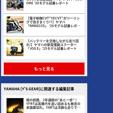
ONE ’26モデル試乗レポート
2026/03/31
【電子制御CVT“YECVT”がツーリン
グで効きまくり!?】ヤマハ
「NMAX155」 ’26モデル試乗レポー
ト
2026/02/24
【バッテリーを交換しながら走り回
れ!】ヤマハの新型電動スクーター
「JOG E」’25モデル試乗レポート
2026/01/30
もっと見る
YAMAHA [Y'S GEAR]に関連する編集記事
雨の鈴鹿、2年連続の“あと一歩”！
YFRTは高橋巧を追い詰めるも無念の
赤旗幕切れ。YARTは冷静な走りで4
位、王座連覇へ前進！
ヤングマシン編集部(サカイ)